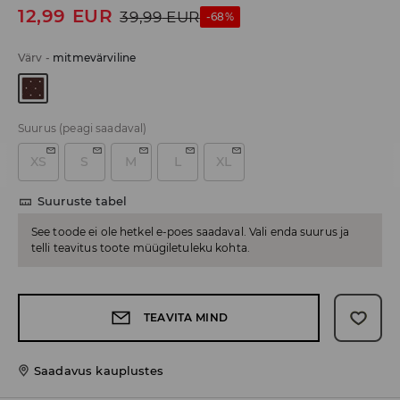
12,99
EUR
39,99
EUR
-68%
Värv
-
mitmevärviline
Suurus
(peagi saadaval)
XS
S
M
L
XL
Suuruste tabel
See toode ei ole hetkel e-poes saadaval. Vali enda suurus ja
telli teavitus toote müügiletuleku kohta.
TEAVITA MIND
Saadavus kauplustes