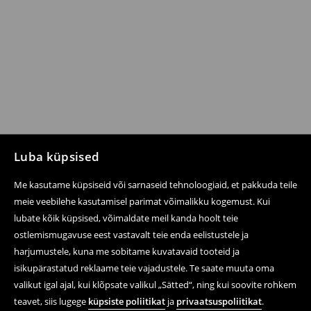
Luba küpsised
Me kasutame küpsiseid või sarnaseid tehnoloogiaid, et pakkuda teile
meie veebilehe kasutamisel parimat võimalikku kogemust. Kui
lubate kõik küpsised, võimaldate meil kanda hoolt teie
ostlemismugavuse eest vastavalt teie enda eelistustele ja
harjumustele, kuna me sobitame kuvatavaid tooteid ja
isikupärastatud reklaame teie vajadustele. Te saate muuta oma
valikut igal ajal, kui klõpsate valikul „Sätted“, ning kui soovite rohkem
teavet, siis lugege
küpsiste poliitikat
ja
privaatsuspoliitikat
.