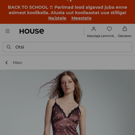
BACK TO SCHOOL
📒
Parimad lood algavad juba enne
esimest koolikella. Alusta uut kooliaastat uue stiiliga!
Naistele
Meestele
Lemmikud
Kasutaja
Ostukorv
Otsi
Maxi