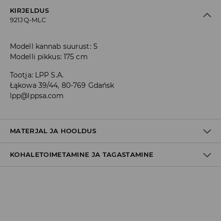
KIRJELDUS
921JQ-MLC
Modell kannab suurust: S
Modelli pikkus: 175 cm
Tootja
:
LPP S.A.
Łąkowa 39/44, 80-769 Gdańsk
lpp@lppsa.com
MATERJAL JA HOOLDUS
KOHALETOIMETAMINE JA TAGASTAMINE
97% POLÜESTER, 3% ELASTAAN
Tarnepoliitika
Kättesaamine poest:
tasuta saatmine