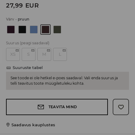
27,99
EUR
Värv
-
pruun
Suurus
(peagi saadaval)
XS
S
M
L
Suuruste tabel
See toode ei ole hetkel e-poes saadaval. Vali enda suurus ja
telli teavitus toote müügiletuleku kohta.
TEAVITA MIND
Saadavus kauplustes