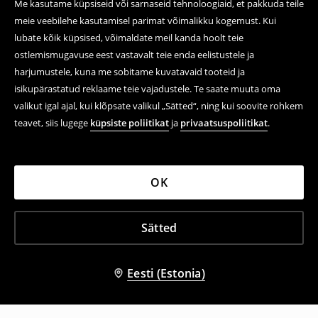
Me kasutame küpsiseid või sarnaseid tehnoloogiaid, et pakkuda teile
meie veebilehe kasutamisel parimat võimalikku kogemust. Kui
lubate kõik küpsised, võimaldate meil kanda hoolt teie
ostlemismugavuse eest vastavalt teie enda eelistustele ja
harjumustele, kuna me sobitame kuvatavaid tooteid ja
isikupärastatud reklaame teie vajadustele. Te saate muuta oma
valikut igal ajal, kui klõpsate valikul „Sätted“, ning kui soovite rohkem
teavet, siis lugege
küpsiste poliitikat
ja
privaatsuspoliitikat
.
OK
Sätted
Eesti (Estonia)