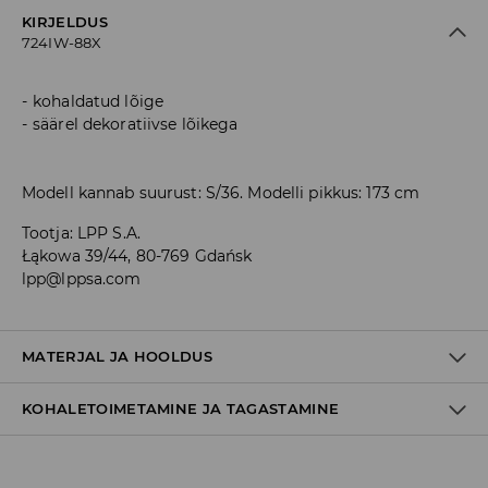
KIRJELDUS
724IW-88X
kohaldatud lõige
säärel dekoratiivse lõikega
Modell kannab suurust: S/36. Modelli pikkus: 173 cm
Tootja
:
LPP S.A.
Łąkowa 39/44, 80-769 Gdańsk
lpp@lppsa.com
MATERJAL JA HOOLDUS
KOHALETOIMETAMINE JA TAGASTAMINE
95% POLÜESTER, 5% ELASTAAN
Tarnepoliitika