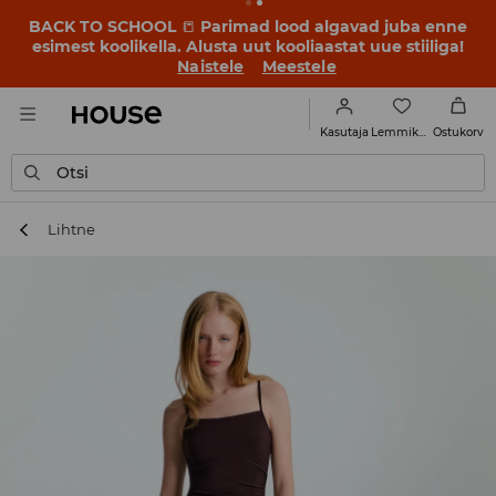
BACK TO SCHOOL
📒
Parimad lood algavad juba enne
esimest koolikella. Alusta uut kooliaastat uue stiiliga!
Naistele
Meestele
Lemmikud
Kasutaja
Ostukorv
Otsi
Lihtne