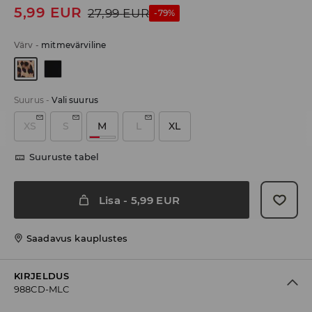
5,99
EUR
27,99
EUR
-79%
Värv
-
mitmevärviline
Suurus
-
Vali suurus
XS
S
M
L
XL
Suuruste tabel
Lisa
-
5,99
EUR
Saadavus kauplustes
KIRJELDUS
988CD-MLC