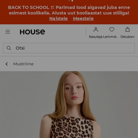
BACK TO SCHOOL
📒
Parimad lood algavad juba enne
esimest koolikella. Alusta uut kooliaastat uue stiiliga!
Naistele
Meestele
Lemmikud
Kasutaja
Ostukorv
Otsi
Mustriline