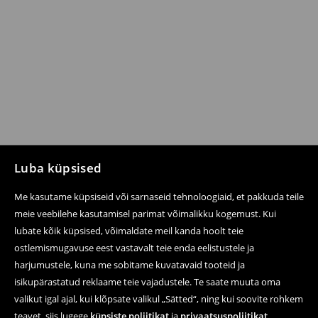
Luba küpsised
Me kasutame küpsiseid või sarnaseid tehnoloogiaid, et pakkuda teile
meie veebilehe kasutamisel parimat võimalikku kogemust. Kui
lubate kõik küpsised, võimaldate meil kanda hoolt teie
ostlemismugavuse eest vastavalt teie enda eelistustele ja
harjumustele, kuna me sobitame kuvatavaid tooteid ja
isikupärastatud reklaame teie vajadustele. Te saate muuta oma
valikut igal ajal, kui klõpsate valikul „Sätted“, ning kui soovite rohkem
teavet, siis lugege
küpsiste poliitikat
ja
privaatsuspoliitikat
.