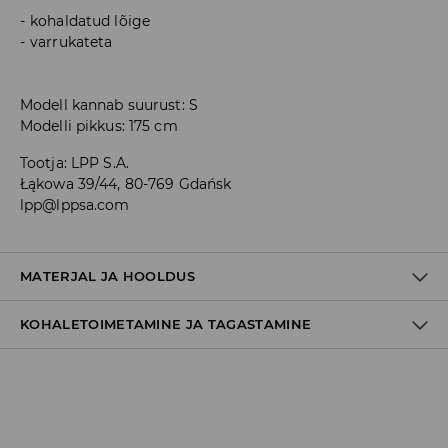
kohaldatud lõige
varrukateta
Modell kannab suurust: S
Modelli pikkus: 175 cm
Tootja
:
LPP S.A.
Łąkowa 39/44, 80-769 Gdańsk
lpp@lppsa.com
MATERJAL JA HOOLDUS
KOHALETOIMETAMINE JA TAGASTAMINE
100% POLÜESTER
Tarnepoliitika
Kättesaamine poest:
tasuta saatmine