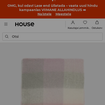
BACK TO SCHOOL
📒
Parimad lood algavad juba enne
esimest koolikella. Alusta uut kooliaastat uue stiiliga!
Naistele
Meestele
Lemmikud
Kasutaja
Ostukorv
Otsi