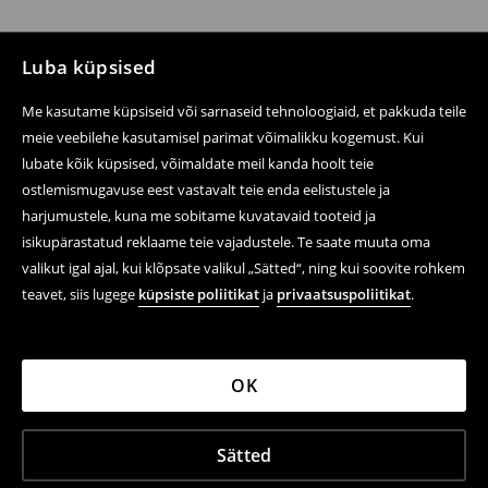
Luba küpsised
Me kasutame küpsiseid või sarnaseid tehnoloogiaid, et pakkuda teile
meie veebilehe kasutamisel parimat võimalikku kogemust. Kui
lubate kõik küpsised, võimaldate meil kanda hoolt teie
ostlemismugavuse eest vastavalt teie enda eelistustele ja
harjumustele, kuna me sobitame kuvatavaid tooteid ja
isikupärastatud reklaame teie vajadustele. Te saate muuta oma
valikut igal ajal, kui klõpsate valikul „Sätted“, ning kui soovite rohkem
teavet, siis lugege
küpsiste poliitikat
ja
privaatsuspoliitikat
.
OK
Sätted