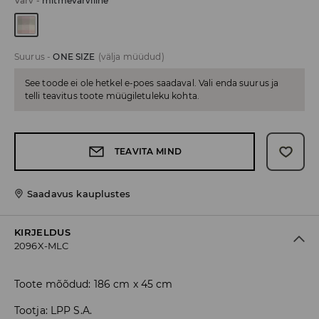
Värv
-
mitmevärviline
Suurus
-
ONE SIZE
(välja müüdud)
See toode ei ole hetkel e-poes saadaval. Vali enda suurus ja
telli teavitus toote müügiletuleku kohta.
TEAVITA MIND
Saadavus kauplustes
KIRJELDUS
2096X-MLC
Toote mõõdud: 186 cm x 45 cm
Tootja
:
LPP S.A.