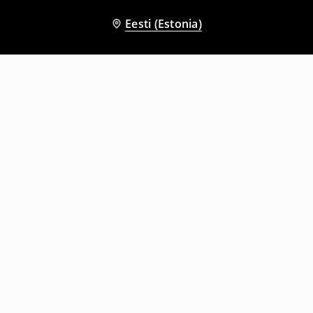
Eesti (Estonia)
Teised kliendid valisid ka
Pahkluusokid, 5 paari
3 paari pika säärega sokke