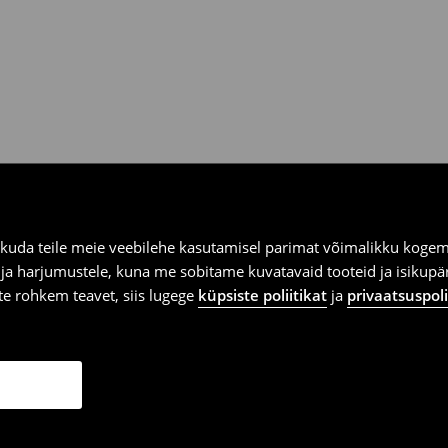
ooksul House kauplustes ja
kuda teile meie veebilehe kasutamisel parimat võimalikku kogemu
e ja harjumustele, kuna me sobitame kuvatavaid tooteid ja isikup
vite rohkem teavet, siis lugege
küpsiste poliitikat
ja
privaatsuspoli