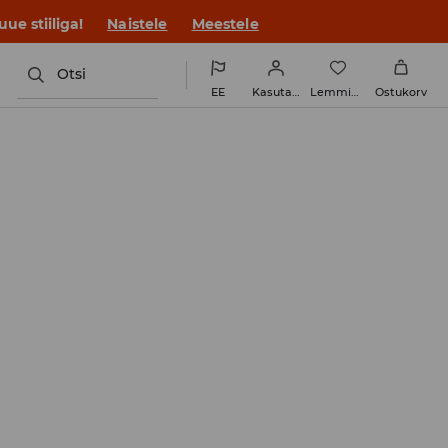
ue stiiliga!
Naistele
Meestele
Otsi
EE
Kasutaja
Lemmikud
Ostukorv