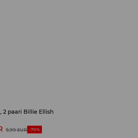
 2 paari Billie Ellish
R
-70%
9,99
EUR