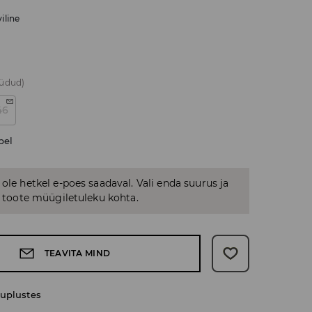
iline
üüdud)
46
bel
 ole hetkel e-poes saadaval. Vali enda suurus ja
us toote müügiletuleku kohta.
TEAVITA MIND
uplustes