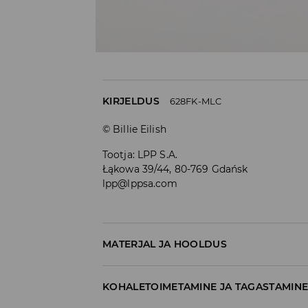
KIRJELDUS
628FK-MLC
© Billie Eilish
Tootja
:
LPP S.A.
Łąkowa 39/44, 80-769 Gdańsk
lpp@lppsa.com
MATERJAL JA HOOLDUS
97% PUUVILL, 3% ELASTAAN
KOHALETOIMETAMINE JA TAGASTAMIN