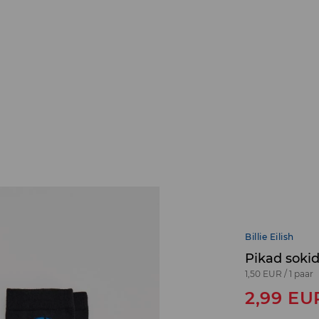
Billie Eilish
Pikad sokid,
1,50 EUR
/
1 paar
2,99
EU