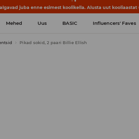
lgavad juba enne esimest koolikella. Alusta uut kooliaastat u
Mehed
Uus
BASIC
Influencers' Faves
entsid
Pikad sokid, 2 paari Billie Ellish