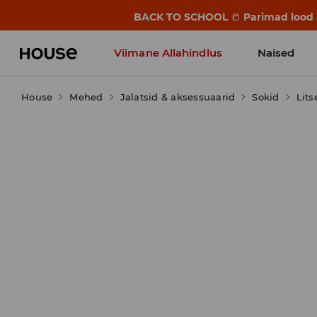
BACK TO SCHOOL
📒
Parimad lood a
Viimane Allahindlus
Naised
House
Mehed
Jalatsid & aksessuaarid
Sokid
Lits