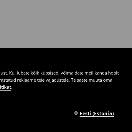
st. Kui lubate kõik küpsised, võimaldate meil kanda hoolt
ärastatud reklaame teie vajadustele. Te saate muuta oma
itikat
.
Eesti (Estonia)