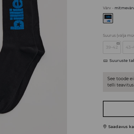
Värv
-
mitmevärv
Suurus
(välja m
39-42
43-
Suuruste ta
See toode ei
telli teavit
Saadavus ka