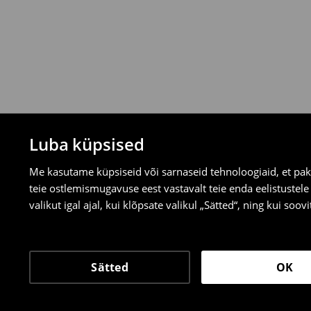
Saad tooteid tagastada tasuta 30 päeva j
valitud tagastusmeetodite kaudu.
⟶
Tagastuse täpsemad reeglid
Luba küpsised
Me kasutame küpsiseid või sarnaseid tehnoloogiaid, et pak
teie ostlemismugavuse eest vastavalt teie enda eelistustel
valikut igal ajal, kui klõpsate valikul „Sätted“, ning kui soo
Sätted
OK