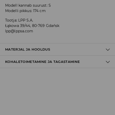
Modell kannab suurust: S
Modelli pikkus: 174 cm
Tootja
:
LPP S.A.
Łąkowa 39/44, 80-769 Gdańsk
lpp@lppsa.com
MATERJAL JA HOOLDUS
KOHALETOIMETAMINE JA TAGASTAMINE
95% POLÜAMIID, 5% ELASTAAN
Tarnepoliitika
Kättesaamine poest:
tasuta saatmine
3-8 tööpäeva
Kohaletoimetamine DPD pakiautomaat
3,99€
*
3-8 tööpäeva