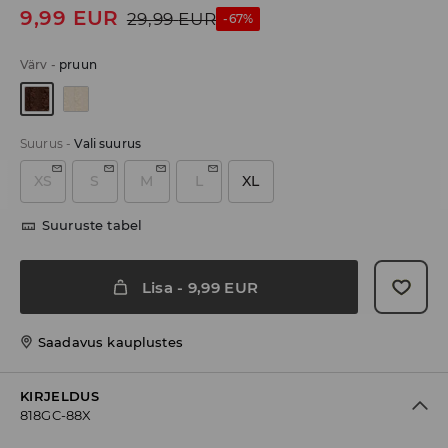
9,99
EUR
29,99
EUR
-67%
Värv
-
pruun
Suurus
-
Vali suurus
XS
S
M
L
XL
Suuruste tabel
Lisa
-
9,99
EUR
Saadavus kauplustes
KIRJELDUS
818GC-88X