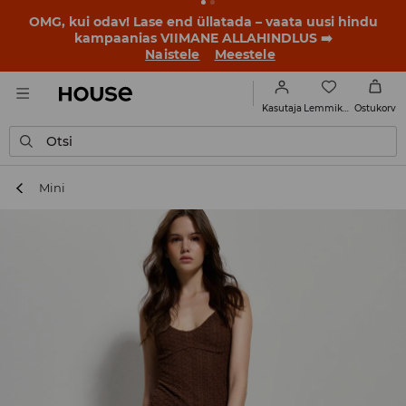
BACK TO SCHOOL
📒
Parimad lood algavad juba enne
esimest koolikella. Alusta uut kooliaastat uue stiiliga!
Naistele
Meestele
Lemmikud
Kasutaja
Ostukorv
Otsi
Mini