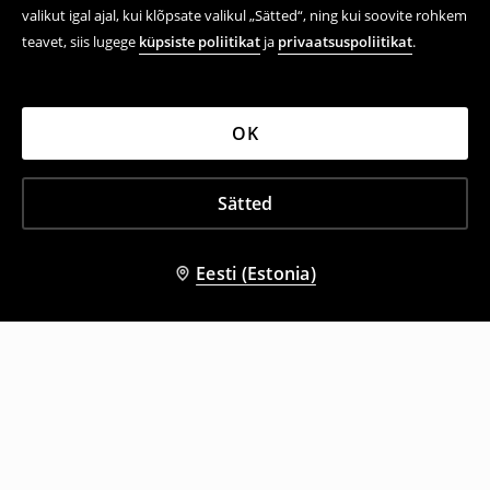
valikut igal ajal, kui klõpsate valikul „Sätted“, ning kui soovite rohkem
teavet, siis lugege
küpsiste poliitikat
ja
privaatsuspoliitikat
.
OK
Sätted
Eesti (Estonia)