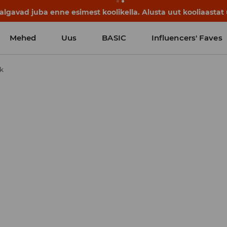
lgavad juba enne esimest koolikella. Alusta uut kooliaastat u
Mehed
Uus
BASIC
Influencers' Faves
k