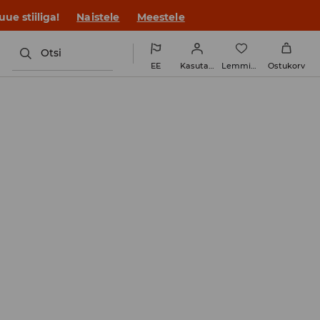
ue stiiliga!
Naistele
Meestele
Otsi
EE
Kasutaja
Lemmikud
Ostukorv