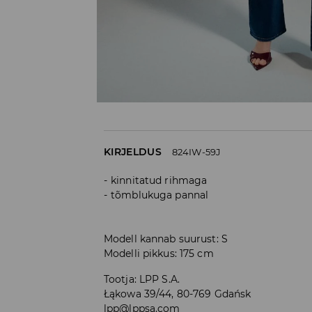
KIRJELDUS
824IW-59J
kinnitatud rihmaga
tõmblukuga pannal
Modell kannab suurust: S
Modelli pikkus: 175 cm
Tootja
:
LPP S.A.
Łąkowa 39/44, 80-769 Gdańsk
lpp@lppsa.com