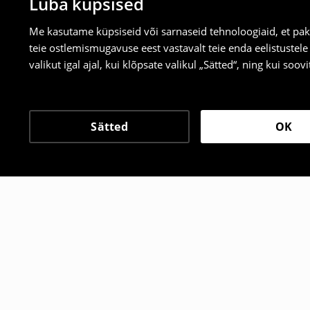
Luba küpsised
Me kasutame küpsiseid või sarnaseid tehnoloogiaid, et pak
teie ostlemismugavuse eest vastavalt teie enda eelistustel
valikut igal ajal, kui klõpsate valikul „Sätted“, ning kui soo
Sätted
OK