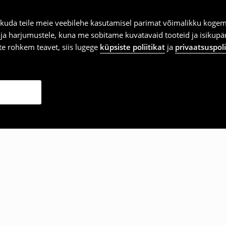
kuda teile meie veebilehe kasutamisel parimat võimalikku kogemu
e ja harjumustele, kuna me sobitame kuvatavaid tooteid ja isikup
vite rohkem teavet, siis lugege
küpsiste poliitikat
ja
privaatsuspoli