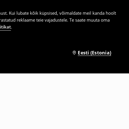
st. Kui lubate kõik küpsised, võimaldate meil kanda hoolt
ärastatud reklaame teie vajadustele. Te saate muuta oma
itikat
.
Eesti (Estonia)