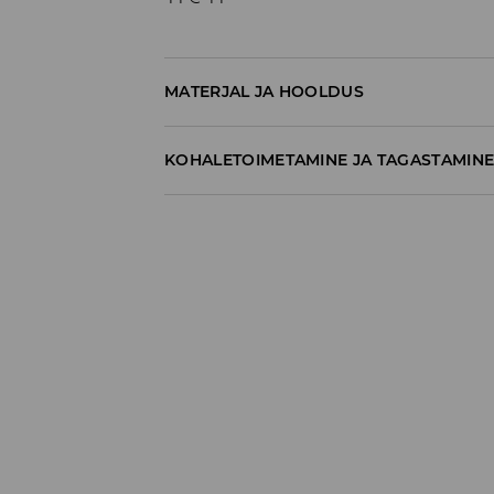
MATERJAL JA HOOLDUS
72% PUUVILL, 23% POLÜESTER, 3% VISKOOS, 2
KOHALETOIMETAMINE JA TAGASTAMIN
Tarnepoliitika
Kättesaamine poest:
tasuta saatmine
3-8 tööpäeva
Kohaletoimetamine DPD pakiautomaat
3,99€
*
3-8 tööpäeva
Kuller DPD (Internetimakse)
5,99€
*
3-8 tööpäeva
Kuller DPD (Tasumine paki kättesaamisel