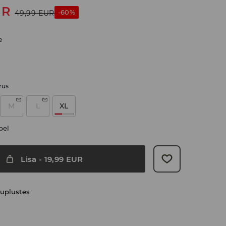
UR
-60%
49,99
EUR
e
rus
M
L
XL
bel
Lisa
-
19,99
EUR
uplustes