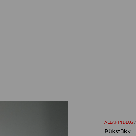
ALLAHINDLUS
V
Pükstükk