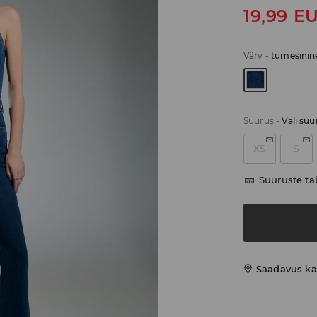
19,99
E
Värv
-
tumesinin
Suurus
-
Vali suu
XS
S
Suuruste ta
Saadavus ka