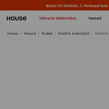
BACK TO SCHOOL
📒
Parimad lood a
Viimane Allahindlus
Naised
House
Naised
Riided
Kleidid, pükstükid
Pükstük