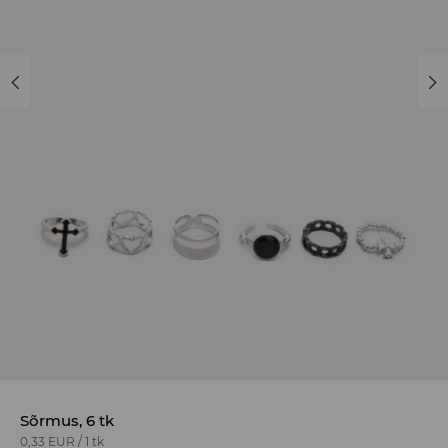
Sõrmus, 6 tk
0,33 EUR
/
1 tk