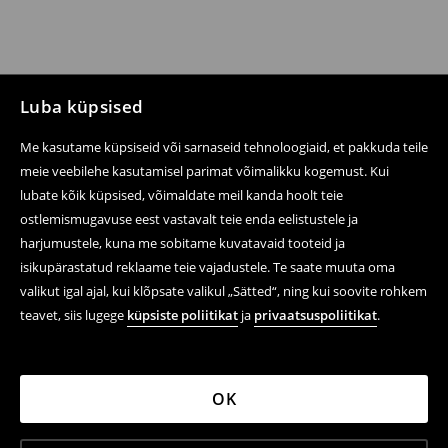
Luba küpsised
Me kasutame küpsiseid või sarnaseid tehnoloogiaid, et pakkuda teile
meie veebilehe kasutamisel parimat võimalikku kogemust. Kui
lubate kõik küpsised, võimaldate meil kanda hoolt teie
ostlemismugavuse eest vastavalt teie enda eelistustele ja
harjumustele, kuna me sobitame kuvatavaid tooteid ja
isikupärastatud reklaame teie vajadustele. Te saate muuta oma
valikut igal ajal, kui klõpsate valikul „Sätted“, ning kui soovite rohkem
teavet, siis lugege
küpsiste poliitikat
ja
privaatsuspoliitikat
.
OK