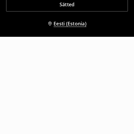
Sätted
Eesti (Estonia)
Teised kliendid valisid ka