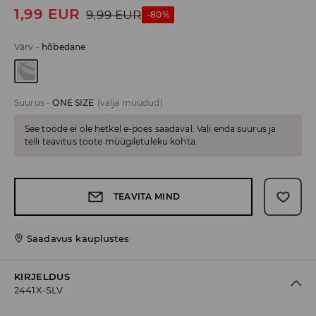
1,99
EUR
9,99
EUR
-80%
Värv
-
hõbedane
Suurus
-
ONE SIZE
(välja müüdud)
See toode ei ole hetkel e-poes saadaval. Vali enda suurus ja
telli teavitus toote müügiletuleku kohta.
TEAVITA MIND
Saadavus kauplustes
KIRJELDUS
2441X-SLV