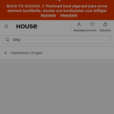
BACK TO SCHOOL
📒
Parimad lood algavad juba enne
esimest koolikella. Alusta uut kooliaastat uue stiiliga!
Naistele
Meestele
Lemmikud
Kasutaja
Ostukorv
Otsi
Kaelakeed, rõngad