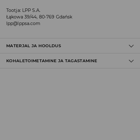
Tootja
:
LPP S.A.
Łąkowa 39/44, 80-769 Gdańsk
lpp@lppsa.com
MATERJAL JA HOOLDUS
KOHALETOIMETAMINE JA TAGASTAMINE
Materjal I
:
90% TSINGI SULAM, 10% RAUD
Tarnepoliitika
Kättesaamine poest:
tasuta saatmine
3-8 tööpäeva
Kohaletoimetamine DPD pakiautomaat
3,99€
*
3-8 tööpäeva
Kuller DPD (Internetimakse)
5,99€
*