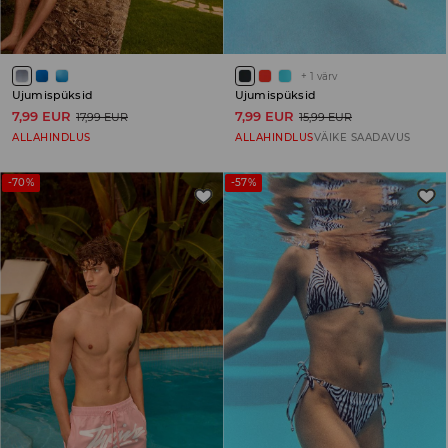
+
1
värv
Ujumispüksid
Ujumispüksid
7,99 EUR
7,99 EUR
17,99 EUR
15,99 EUR
ALLAHINDLUS
ALLAHINDLUS
VÄIKE SAADAVUS
-70%
-57%