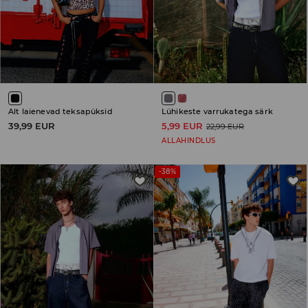
Alt laienevad teksapüksid
Lühikeste varrukatega särk
39,99 EUR
5,99 EUR
22,99 EUR
ALLAHINDLUS
-38%