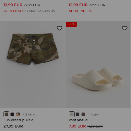
12,99 EUR
12,99 EUR
22,99 EUR
22,99 EUR
ALLAHINDLUS
VÄIKE SAADAVUS
ALLAHINDLUS
-56%
+
2
värvi
+
1
värv
Lühikesed püksid
Vahtplätud
27,99 EUR
7,99 EUR
17,99 EUR