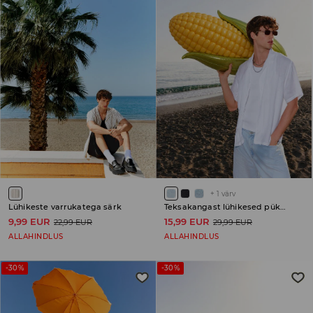
+
1
värv
Lühikeste varrukatega särk
Teksakangast lühikesed püksid
9,99 EUR
15,99 EUR
22,99 EUR
29,99 EUR
ALLAHINDLUS
ALLAHINDLUS
-30%
-30%