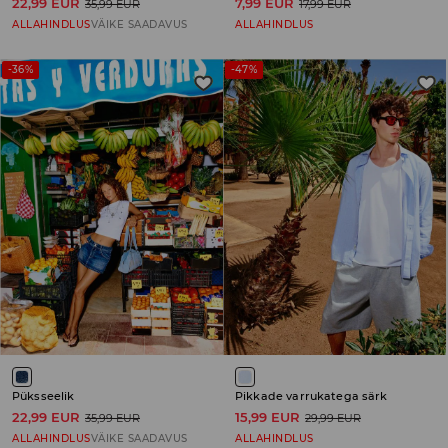
22,99 EUR
7,99 EUR
35,99 EUR
17,99 EUR
ALLAHINDLUS
VÄIKE SAADAVUS
ALLAHINDLUS
-36%
-47%
Püksseelik
Pikkade varrukatega särk
22,99 EUR
15,99 EUR
35,99 EUR
29,99 EUR
ALLAHINDLUS
VÄIKE SAADAVUS
ALLAHINDLUS