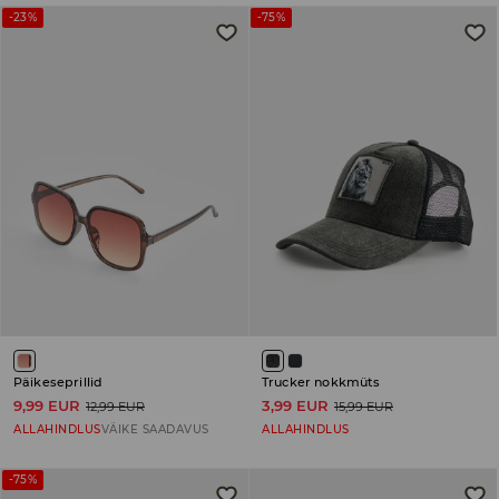
-23%
-75%
Päikeseprillid
Trucker nokkmüts
9,99 EUR
3,99 EUR
12,99 EUR
15,99 EUR
ALLAHINDLUS
VÄIKE SAADAVUS
ALLAHINDLUS
-75%