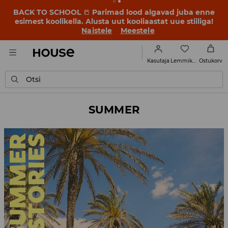
BACK TO SCHOOL
📒
Parimad lood algavad juba enne
esimest koolikella. Alusta uut kooliaastat uue stiiliga!
Naistele
Meestele
Lemmikud
Kasutaja
Ostukorv
Otsi
SUMMER