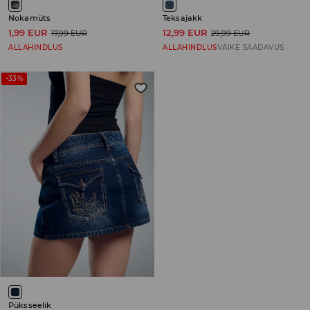
Nokamüts
Teksajakk
1,99 EUR
12,99 EUR
17,99 EUR
29,99 EUR
ALLAHINDLUS
ALLAHINDLUS
VÄIKE SAADAVUS
-33%
Püksseelik