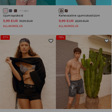
+
1
värv
Ujumispüksid
Kaheosaline ujumiskostüüm
5,99 EUR
9,99 EUR
19,99 EUR
22,99 EUR
ALLAHINDLUS
ALLAHINDLUS
-57%
-78%