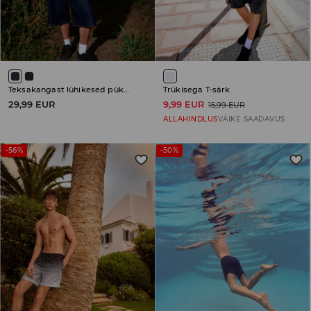
Teksakangast lühikesed püksid
Trükisega T-särk
29,99 EUR
9,99 EUR
15,99 EUR
ALLAHINDLUS
VÄIKE SAADAVUS
-56%
-50%