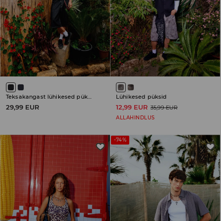
Teksakangast lühikesed püksid
Lühikesed püksid
29,99 EUR
12,99 EUR
35,99 EUR
ALLAHINDLUS
-74%