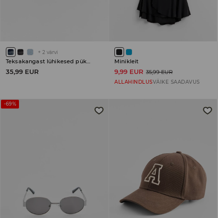
+
2
värvi
Teksakangast lühikesed püksid
Minikleit
35,99 EUR
9,99 EUR
35,99 EUR
ALLAHINDLUS
VÄIKE SAADAVUS
-69%