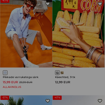
-47%
Pikkade varrukatega särk
Käeehted, 9 tk
15,99 EUR
12,99 EUR
29,99 EUR
ALLAHINDLUS
-57%
-47%