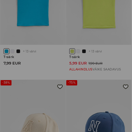
+
13
värvi
+
13
värvi
T-särk
T-särk
7,99 EUR
5,99 EUR
7,99 EUR
ALLAHINDLUS
VÄIKE SAADAVUS
-38%
-75%