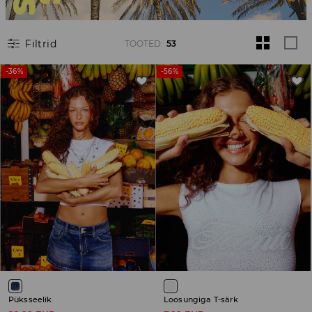
Filtrid
TOOTED
:
53
-36%
-56%
Püksseelik
Loosungiga T-särk