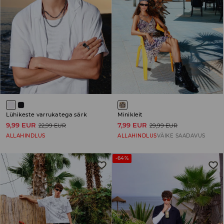
Lühikeste varrukatega särk
Minikleit
9,99 EUR
7,99 EUR
22,99 EUR
29,99 EUR
ALLAHINDLUS
ALLAHINDLUS
VÄIKE SAADAVUS
-64%