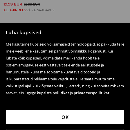
19,99 EUR
29,99 EUR
ALLAHINDLUS
VÄIKE SAADAVUS
Luba küpsised
Järgne meile
Me kasutame küpsiseid või sarnaseid tehnoloogiaid, et pakkuda teile
meie veebilehe kasutamisel parimat võimalikku kogemust. Kui
lubate kõik küpsised, võimaldate meil kanda hoolt teie
ostlemismugavuse eest vastavalt teie enda eelistustele ja
Abi ja kontakt
harjumustele, kuna me sobitame kuvatavaid tooteid ja
E-poest ostmine
isikupärastatud reklaame teie vajadustele. Te saate muuta oma
valikut igal ajal, kui klõpsate valikul „Sätted“, ning kui soovite rohkem
Tagastamine ja tühistamine
teavet, siis lugege
küpsiste poliitikat
ja
privaatsuspoliitikat
.
Õiguslikud küsimused
LPP
OK