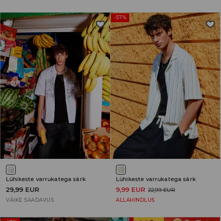
-57%
Lühikeste varrukatega särk
Lühikeste varrukatega särk
29,99 EUR
9,99 EUR
22,99 EUR
VÄIKE SAADAVUS
ALLAHINDLUS