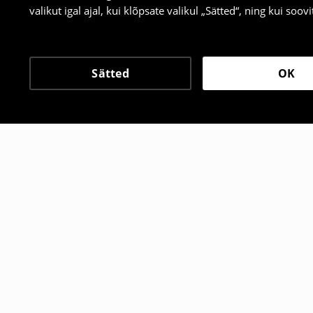
valikut igal ajal, kui klõpsate valikul „Sätted“, ning kui soo
Sätted
OK
Teised kliendid valisid 