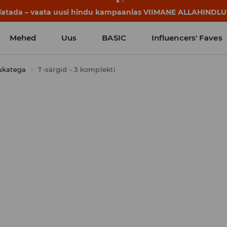
llatada – vaata uusi hindu kampaanias VIIMANE ALLAHINDLU
Mehed
Uus
BASIC
Influencers' Faves
ukatega
T-särgid - 3 komplekti