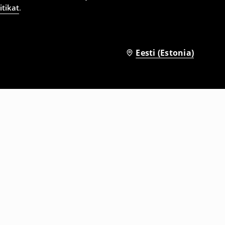
itikat
.
Eesti (Estonia)