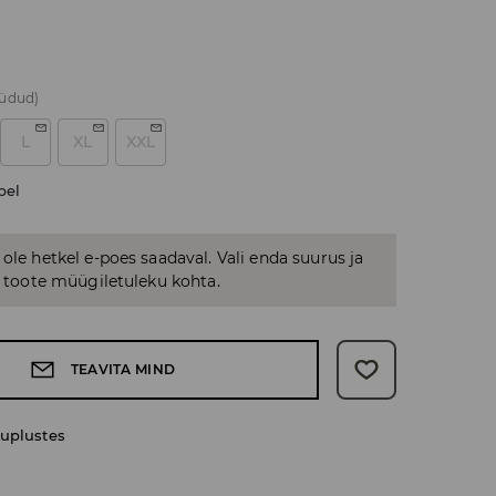
üüdud)
L
XL
XXL
bel
 ole hetkel e-poes saadaval. Vali enda suurus ja
us toote müügiletuleku kohta.
TEAVITA MIND
uplustes