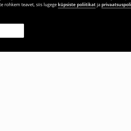
vite rohkem teavet, siis lugege
küpsiste poliitikat
ja
privaatsuspoli
ka