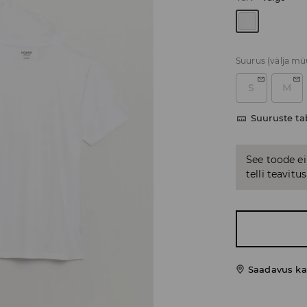
Suurus
(välja m
S
M
Suuruste ta
See toode ei
telli teavit
Saadavus ka