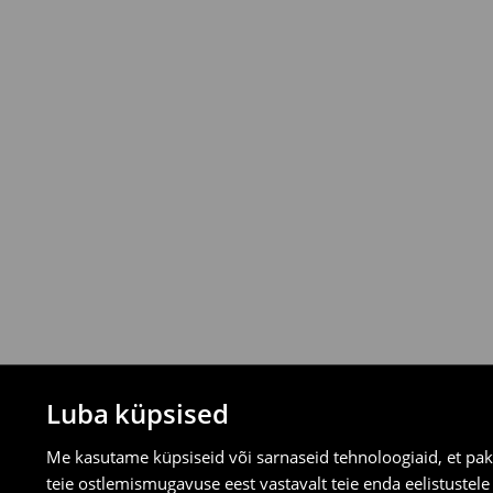
3-8 tööpäeva
* Tellimused väärtuses vähemalt 39 EUR
t
⟶
Uuri rohkem
Tagastamispoliitika
Saad tooteid tagastada tasuta 30 päeva j
valitud tagastusmeetodite kaudu.
⟶
Tagastuse täpsemad reeglid
Luba küpsised
Me kasutame küpsiseid või sarnaseid tehnoloogiaid, et pak
teie ostlemismugavuse eest vastavalt teie enda eelistustel