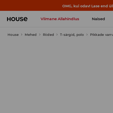
OMG, kui odav! Lase end ü
Viimane Allahindlus
Naised
House
Mehed
Riided
T-särgid, polo
Pikkade varr