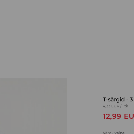
T-särgid - 
4,33 EUR
/
1 tk
12,99
E
Värv
-
valge