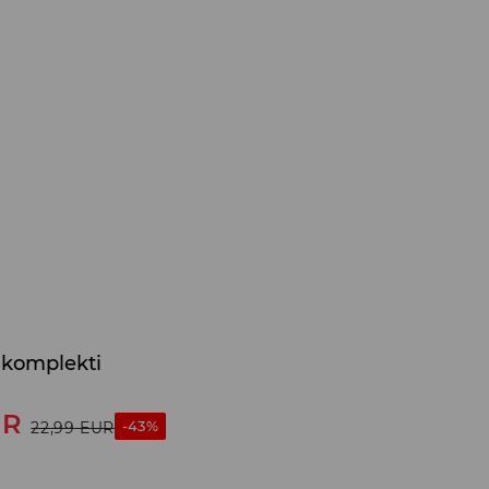
3 komplekti
UR
-43%
22,99
EUR