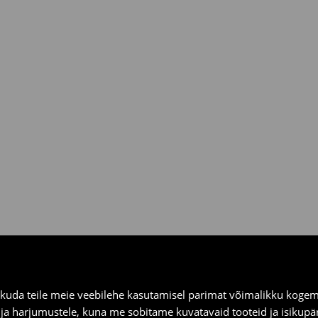
asuta saatmine
ooksul House kauplustes ja
kuda teile meie veebilehe kasutamisel parimat võimalikku kogemu
e ja harjumustele, kuna me sobitame kuvatavaid tooteid ja isikup