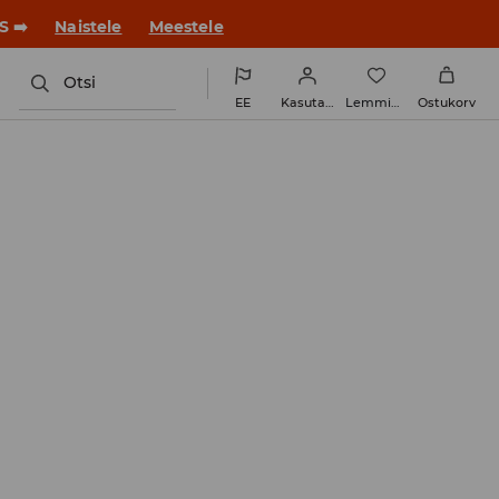
S ➡️
Naistele
Meestele
Otsi
EE
Kasutaja
Lemmikud
Ostukorv