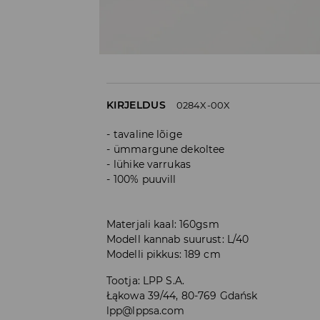
KIRJELDUS
0284X-00X
tavaline lõige
ümmargune dekoltee
lühike varrukas
100% puuvill
Materjali kaal: 160gsm
Modell kannab suurust: L/40
Modelli pikkus: 189 cm
Tootja
:
LPP S.A.
Łąkowa 39/44, 80-769 Gdańsk
lpp@lppsa.com