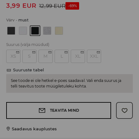
3,99
EUR
12,99
EUR
-69%
Värv
-
must
Suurus
(välja müüdud)
XS
S
M
L
XL
XXL
Suuruste tabel
See toode ei ole hetkel e-poes saadaval. Vali enda suurus ja
telli teavitus toote müügiletuleku kohta.
TEAVITA MIND
Saadavus kauplustes