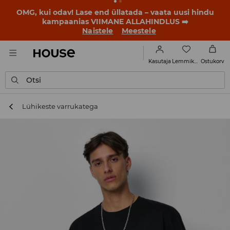
OMG, kui odav! Lase end üllatada – vaata uusi hindu
kampaanias VIIMANE ALLAHINDLUS ➡️
Naistele
Meestele
Lemmikud
Kasutaja
Ostukorv
Otsi
Lühikeste varrukatega