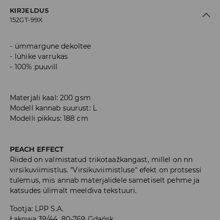
KIRJELDUS
152GT-99X
ümmargune dekoltee
lühike varrukas
100% puuvill
Materjali kaal: 200 gsm
Modell kannab suurust: L
Modelli pikkus: 188 cm
PEACH EFFECT
Riided on valmistatud trikotaažkangast, millel on nn
virsikuviimistlus. "Virsikuviimistluse" efekt on protsessi
tulemus, mis annab materjalidele sametiselt pehme ja
katsudes ülimalt meeldiva tekstuuri.
Tootja
:
LPP S.A.
Łąkowa 39/44, 80-769 Gdańsk