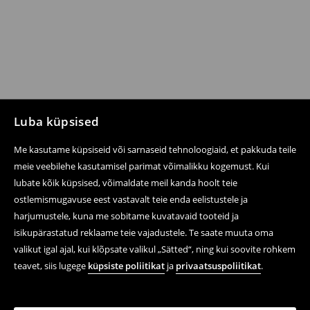
Luba küpsised
Me kasutame küpsiseid või sarnaseid tehnoloogiaid, et pakkuda teile
meie veebilehe kasutamisel parimat võimalikku kogemust. Kui
lubate kõik küpsised, võimaldate meil kanda hoolt teie
ostlemismugavuse eest vastavalt teie enda eelistustele ja
harjumustele, kuna me sobitame kuvatavaid tooteid ja
isikupärastatud reklaame teie vajadustele. Te saate muuta oma
valikut igal ajal, kui klõpsate valikul „Sätted“, ning kui soovite rohkem
teavet, siis lugege
küpsiste poliitikat
ja
privaatsuspoliitikat
.