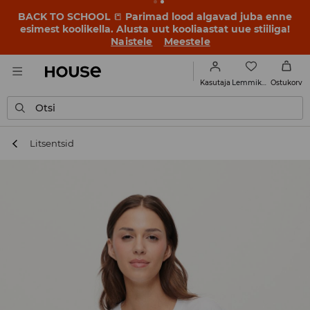
BACK TO SCHOOL
📒
Parimad lood algavad juba enne
esimest koolikella. Alusta uut kooliaastat uue stiiliga!
Naistele
Meestele
Lemmikud
Kasutaja
Ostukorv
Otsi
Litsentsid