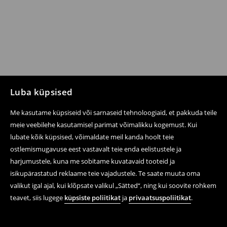
Luba küpsised
Me kasutame küpsiseid või sarnaseid tehnoloogiaid, et pakkuda teile
meie veebilehe kasutamisel parimat võimalikku kogemust. Kui
lubate kõik küpsised, võimaldate meil kanda hoolt teie
ostlemismugavuse eest vastavalt teie enda eelistustele ja
harjumustele, kuna me sobitame kuvatavaid tooteid ja
isikupärastatud reklaame teie vajadustele. Te saate muuta oma
valikut igal ajal, kui klõpsate valikul „Sätted“, ning kui soovite rohkem
teavet, siis lugege
küpsiste poliitikat
ja
privaatsuspoliitikat
.