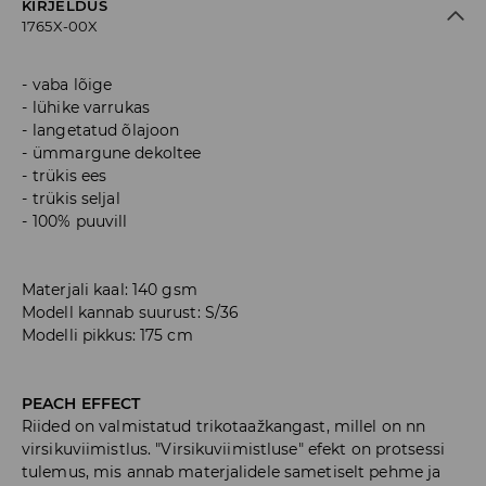
KIRJELDUS
1765X-00X
vaba lõige
lühike varrukas
langetatud õlajoon
ümmargune dekoltee
trükis ees
trükis seljal
100% puuvill
Materjali kaal: 140 gsm
Modell kannab suurust: S/36
Modelli pikkus: 175 cm
PEACH EFFECT
Riided on valmistatud trikotaažkangast, millel on nn
virsikuviimistlus. "Virsikuviimistluse" efekt on protsessi
tulemus, mis annab materjalidele sametiselt pehme ja