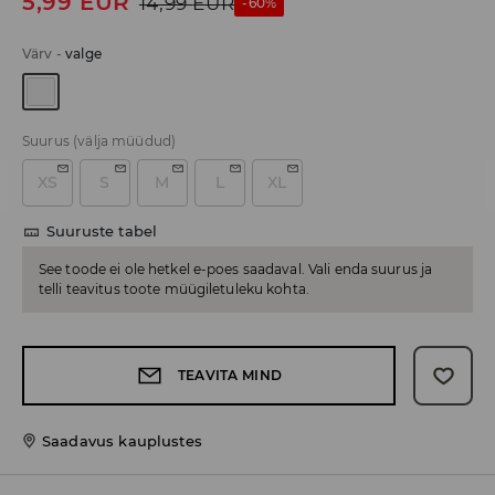
5,99
EUR
14,99
EUR
-60%
Värv
-
valge
Suurus
(välja müüdud)
XS
S
M
L
XL
Suuruste tabel
See toode ei ole hetkel e-poes saadaval. Vali enda suurus ja
telli teavitus toote müügiletuleku kohta.
TEAVITA MIND
Saadavus kauplustes