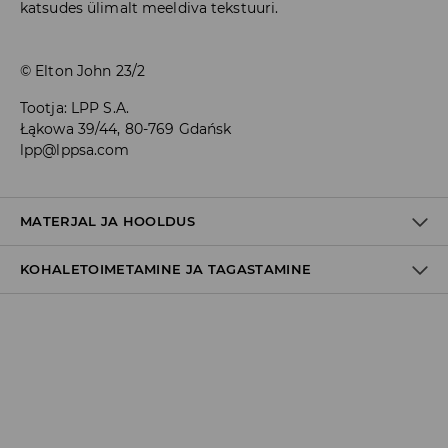
katsudes ülimalt meeldiva tekstuuri.
© Elton John 23/2
Tootja
:
LPP S.A.
Łąkowa 39/44, 80-769 Gdańsk
lpp@lppsa.com
MATERJAL JA HOOLDUS
KOHALETOIMETAMINE JA TAGASTAMINE
Materjal I
:
100% PUUVILL
MASINPESU MAKS.TEMP. 30 ° C – ÕRNPESU
Tarnepoliitika
MITTE VALGENDADA
Kättesaamine poest:
TRUMMELKUIVATUS KEELATUD
tasuta saatmine
3-8 tööpäeva
TRIIKIMISE TEMP KUNI 110° C. MITTE AURUTADA
Kohaletoimetamine DPD pakiautomaat