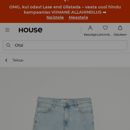
OMG, kui odav! Lase end üllatada – vaata uusi hindu
kampaanias VIIMANE ALLAHINDLUS ➡️
Naistele
Meestele
Lemmikud
Kasutaja
Ostukorv
Otsi
Teksa-