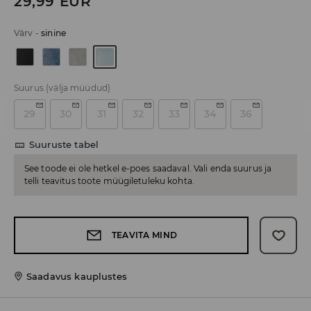
29,99
EUR
Värv
-
sinine
Suurus
(välja müüdud)
29
30
31
32
33
34
36
Suuruste tabel
See toode ei ole hetkel e-poes saadaval. Vali enda suurus ja
telli teavitus toote müügiletuleku kohta.
TEAVITA MIND
Saadavus kauplustes