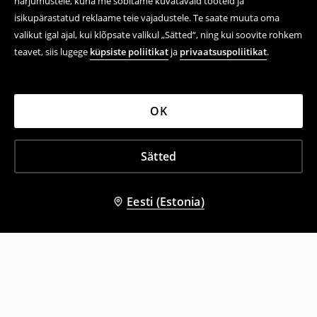
harjumustele, kuna me sobitame kuvatavaid tooteid ja
isikupärastatud reklaame teie vajadustele. Te saate muuta oma
valikut igal ajal, kui klõpsate valikul „Sätted“, ning kui soovite rohkem
teavet, siis lugege
küpsiste poliitikat
ja
privaatsuspoliitikat
.
OK
Sätted
Eesti (Estonia)