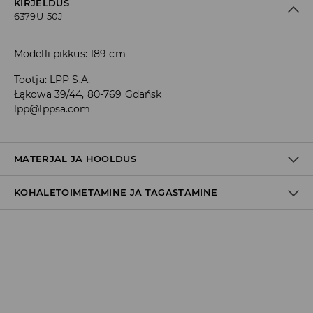
KIRJELDUS
6379U-50J
Modelli pikkus: 189 cm
Tootja
:
LPP S.A.
Łąkowa 39/44, 80-769 Gdańsk
lpp@lppsa.com
MATERJAL JA HOOLDUS
KOHALETOIMETAMINE JA TAGASTAMINE
Materjal I
:
99% PUUVILL, 1% ELASTAAN
MASINPESU MAKS.TEMP. 30 ° C – TAVAPESU
Tarnepoliitika
MITTE VALGENDADA
Kättesaamine poest:
TRUMMELKUIVATUS KEELATUD
tasuta saatmine
3-8 tööpäeva
TRIIKIMISE TEMP. KUNI 150° C
Kohaletoimetamine DPD pakiautomaat