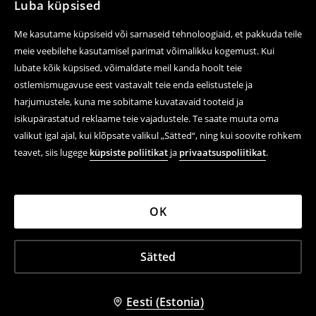
Luba küpsised
Me kasutame küpsiseid või sarnaseid tehnoloogiaid, et pakkuda teile
meie veebilehe kasutamisel parimat võimalikku kogemust. Kui
lubate kõik küpsised, võimaldate meil kanda hoolt teie
ostlemismugavuse eest vastavalt teie enda eelistustele ja
harjumustele, kuna me sobitame kuvatavaid tooteid ja
isikupärastatud reklaame teie vajadustele. Te saate muuta oma
valikut igal ajal, kui klõpsate valikul „Sätted“, ning kui soovite rohkem
teavet, siis lugege
küpsiste poliitikat
ja
privaatsuspoliitikat
.
OK
Sätted
Eesti (Estonia)