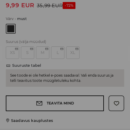
9,99
EUR
35,99
EUR
-72%
Värv
-
must
Suurus
(välja müüdud)
XS
S
M
L
XL
Suuruste tabel
See toode ei ole hetkel e-poes saadaval. Vali enda suurus ja
telli teavitus toote müügiletuleku kohta.
TEAVITA MIND
Saadavus kauplustes