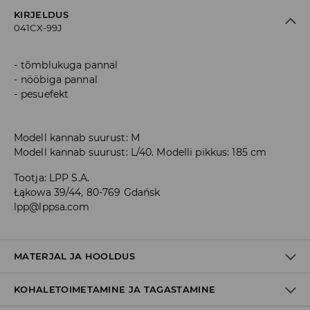
KIRJELDUS
041CX-99J
tõmblukuga pannal
nööbiga pannal
pesuefekt
Modell kannab suurust: M
Modell kannab suurust: L/40. Modelli pikkus: 185 cm
Tootja
:
LPP S.A.
Łąkowa 39/44, 80-769 Gdańsk
lpp@lppsa.com
MATERJAL JA HOOLDUS
KOHALETOIMETAMINE JA TAGASTAMINE
100% PUUVILL