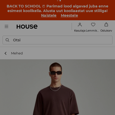
BACK TO SCHOOL
📒
Parimad lood algavad juba enne
esimest koolikella. Alusta uut kooliaastat uue stiiliga!
Naistele
Meestele
Lemmikud
Kasutaja
Ostukorv
Otsi
Mehed