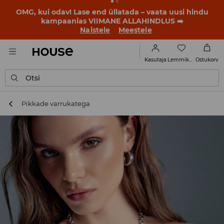
OMG, kui odav! Lase end üllatada – vaata uusi hindu
kampaanias VIIMANE ALLAHINDLUS ➡️
Naistele
Meestele
Lemmikud
Kasutaja
Ostukorv
Otsi
Pikkade varrukatega