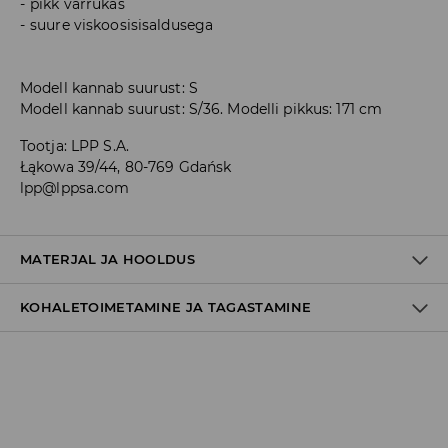
pikk varrukas
suure viskoosisisaldusega
Modell kannab suurust: S
Modell kannab suurust: S/36. Modelli pikkus: 171 cm
Tootja
:
LPP S.A.
Łąkowa 39/44, 80-769 Gdańsk
lpp@lppsa.com
MATERJAL JA HOOLDUS
KOHALETOIMETAMINE JA TAGASTAMINE
Tarnepoliitika
Kättesaamine poest:
tasuta saatmine