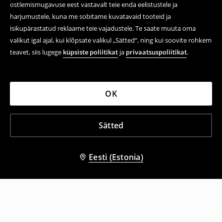
ostlemismugavuse eest vastavalt teie enda eelistustele ja
harjumustele, kuna me sobitame kuvatavaid tooteid ja
isikupärastatud reklaame teie vajadustele. Te saate muuta oma
valikut igal ajal, kui klõpsate valikul „Sätted“, ning kui soovite rohkem
teavet, siis lugege
küpsiste poliitikat
ja
privaatsuspoliitikat
.
OK
Sätted
Eesti (Estonia)