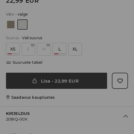
22,99
EUR
Värv
-
valge
Suurus
-
Vali suurus
XS
S
M
L
XL
Suuruste tabel
Lisa
-
22,99
EUR
Saadavus kauplustes
KIRJELDUS
208IQ-00X