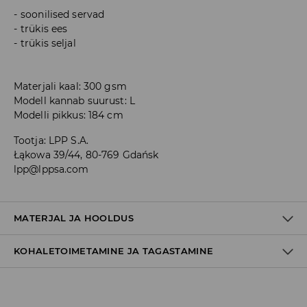
soonilised servad
trükis ees
trükis seljal
Materjali kaal: 300 gsm
Modell kannab suurust: L
Modelli pikkus: 184 cm
Tootja
:
LPP S.A.
Łąkowa 39/44, 80-769 Gdańsk
lpp@lppsa.com
MATERJAL JA HOOLDUS
KOHALETOIMETAMINE JA TAGASTAMINE
60% PUUVILL, 40% POLÜESTER
Tarnepoliitika