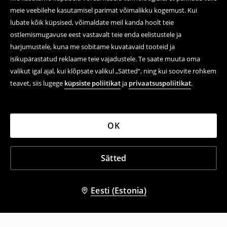
meie veebilehe kasutamisel parimat võimalikku kogemust. Kui
lubate kõik küpsised, võimaldate meil kanda hoolt teie
ostlemismugavuse eest vastavalt teie enda eelistustele ja
harjumustele, kuna me sobitame kuvatavaid tooteid ja
isikupärastatud reklaame teie vajadustele. Te saate muuta oma
valikut igal ajal, kui klõpsate valikul „Sätted“, ning kui soovite rohkem
teavet, siis lugege
küpsiste poliitikat
ja
privaatsuspoliitikat
.
OK
Sätted
Eesti (Estonia)