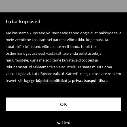
Luba küpsised
Me kasutame küpsiseid või sarnaseid tehnoloogiaid, et pakkuda teile
meie veebilehe kasutamisel parimat võimalikku kogemust. Kui
lubate kõik küpsised, võimaldate meil kanda hoolt teie
ostlemismugavuse eest vastavalt teie enda eelistustele ja
harjumustele, kuna me sobitame kuvatavaid tooteid ja
isikupärastatud reklaame teie vajadustele. Te saate muuta oma
valikut igal ajal, kui klõpsate valikul „Sätted“, ning kui soovite rohkem
teavet, siis lugege
küpsiste poliitikat
ja
privaatsuspoliitikat
.
OK
Sätted