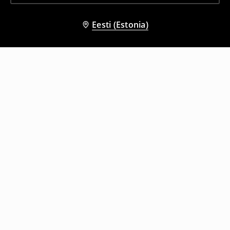
Eesti (Estonia)
Teised kliendid valisid ka
Tikandi ja kapuutsiga dressipluus
Kapuutsiga dressipluus