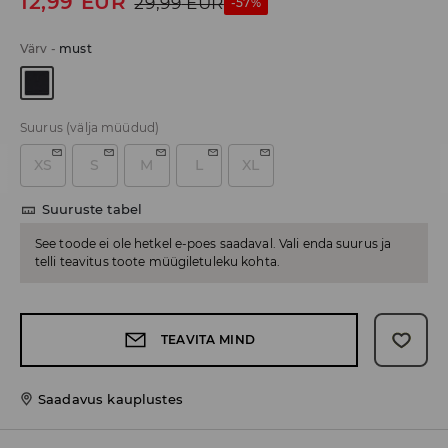
12,99
EUR
29,99
EUR
-57%
Värv
-
must
Suurus
(välja müüdud)
XS
S
M
L
XL
Suuruste tabel
See toode ei ole hetkel e-poes saadaval. Vali enda suurus ja
telli teavitus toote müügiletuleku kohta.
TEAVITA MIND
Saadavus kauplustes