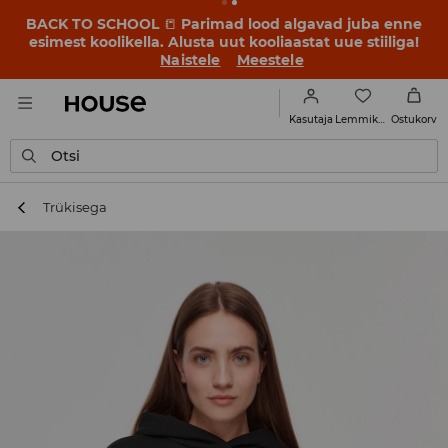
BACK TO SCHOOL
📒
Parimad lood algavad juba enne
esimest koolikella. Alusta uut kooliaastat uue stiiliga!
Naistele
Meestele
Lemmikud
Kasutaja
Ostukorv
Otsi
Trükisega