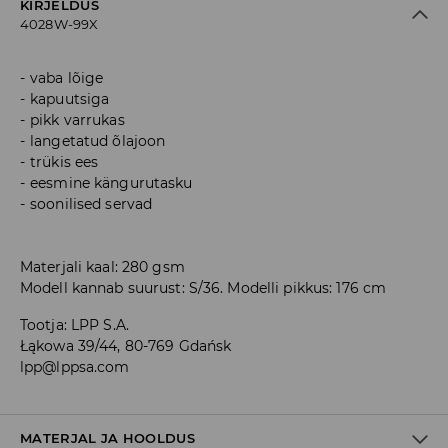
KIRJELDUS
4028W-99X
vaba lõige
kapuutsiga
pikk varrukas
langetatud õlajoon
trükis ees
eesmine kängurutasku
soonilised servad
Materjali kaal: 280 gsm
Modell kannab suurust: S/36. Modelli pikkus: 176 cm
Tootja
:
LPP S.A.
Łąkowa 39/44, 80-769 Gdańsk
lpp@lppsa.com
MATERJAL JA HOOLDUS