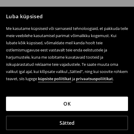
Luba küpsised
Me kasutame küpsiseid või sarnaseid tehnoloogiaid, et pakkuda teile
meie veebilehe kasutamisel parimat võimalikku kogemust. Kui
lubate kõik küpsised, võimaldate meil kanda hoolt teie
ostlemismugavuse eest vastavalt teie enda eelistustele ja
harjumustele, kuna me sobitame kuvatavaid tooteid ja
isikupärastatud reklaame teie vajadustele. Te saate muuta oma
valikut igal ajal, kui klõpsate valikul „Sätted“, ning kui soovite rohkem
teavet, siis lugege
küpsiste poliitikat
ja
privaatsuspoliitikat
.
OK
Sätted