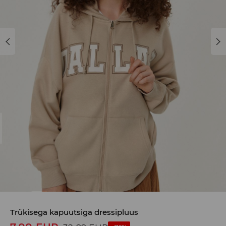
Trükisega kapuutsiga dressipluus