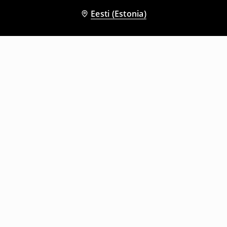
Eesti (Estonia)
Teised kliendid valisid ka
Tikandi ja kapuutsiga dressipluus
Luku ja kapuutsiga dressipluus
35
,
99
EUR
35
,
99
EUR