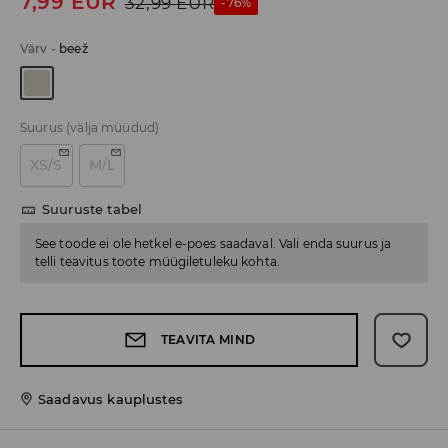
7,99
EUR
32,99
EUR
-76%
Värv
-
beež
Suurus
(välja müüdud)
XS/S
M/L
Suuruste tabel
See toode ei ole hetkel e-poes saadaval. Vali enda suurus ja
telli teavitus toote müügiletuleku kohta.
TEAVITA MIND
Saadavus kauplustes