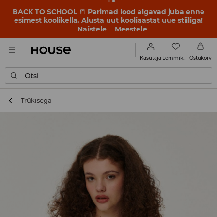
BACK TO SCHOOL
📒
Parimad lood algavad juba enne
esimest koolikella. Alusta uut kooliaastat uue stiiliga!
Naistele
Meestele
Lemmikud
Kasutaja
Ostukorv
Otsi
Trükisega