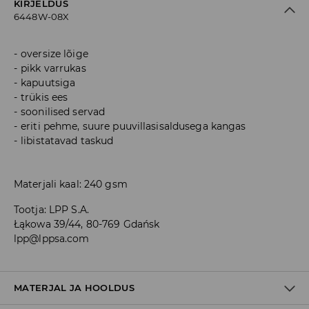
KIRJELDUS
6448W-08X
oversize lõige
pikk varrukas
kapuutsiga
trükis ees
soonilised servad
eriti pehme, suure puuvillasisaldusega kangas
libistatavad taskud
Materjali kaal: 240 gsm
Tootja
:
LPP S.A.
Łąkowa 39/44, 80-769 Gdańsk
lpp@lppsa.com
MATERJAL JA HOOLDUS