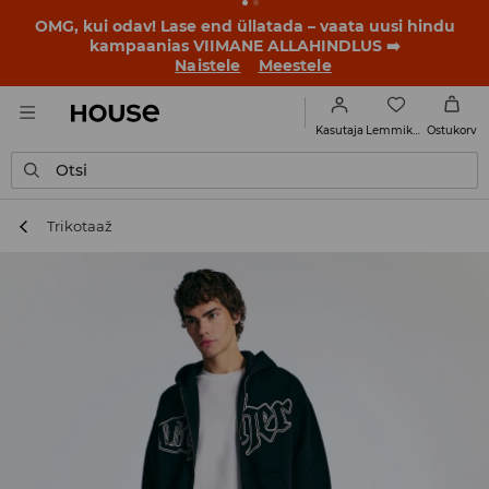
OMG, kui odav! Lase end üllatada – vaata uusi hindu
kampaanias VIIMANE ALLAHINDLUS ➡️
Naistele
Meestele
Lemmikud
Kasutaja
Ostukorv
Otsi
Trikotaaž