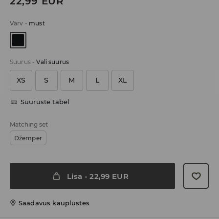
22,99
EUR
Värv
-
must
Suurus
-
Vali suurus
XS
S
M
L
XL
Suuruste tabel
Matching set
Džemper
Lisa
-
22,99
EUR
Saadavus kauplustes