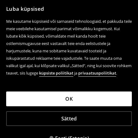
Luba küpsised
Me kasutame küpsiseid või sarnaseid tehnoloogiaid, et pakkuda teile
meie veebilehe kasutamisel parimat võimalikku kogemust. Kui
lubate kõik küpsised, võimaldate meil kanda hoolt teie
ostlemismugavuse eest vastavalt teie enda eelistustele ja
harjumustele, kuna me sobitame kuvatavaid tooteid ja
isikupärastatud reklaame teie vajadustele. Te saate muuta oma
valikut igal ajal, kui klõpsate valikul „Sätted“, ning kui soovite rohkem
teavet, siis lugege
küpsiste poliitikat
ja
privaatsuspoliitikat
.
OK
Sätted