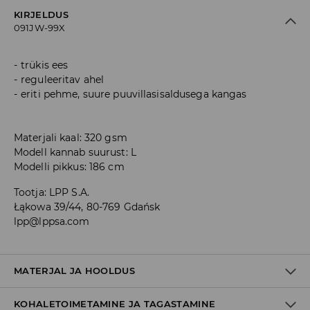
KIRJELDUS
091JW-99X
trükis ees
reguleeritav ahel
eriti pehme, suure puuvillasisaldusega kangas
Materjali kaal: 320 gsm
Modell kannab suurust: L
Modelli pikkus: 186 cm
Tootja
:
LPP S.A.
Łąkowa 39/44, 80-769 Gdańsk
lpp@lppsa.com
MATERJAL JA HOOLDUS
KOHALETOIMETAMINE JA TAGASTAMINE
60% PUUVILL, 40% POLÜESTER