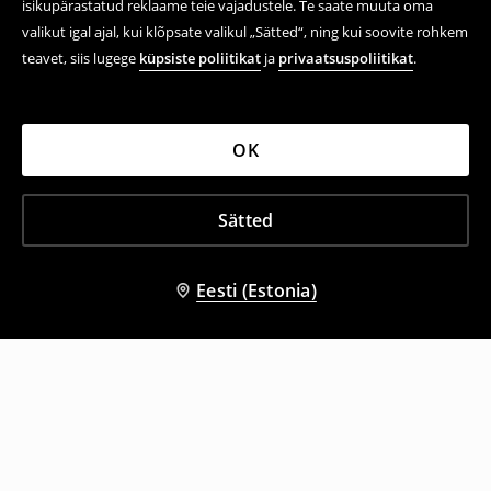
isikupärastatud reklaame teie vajadustele. Te saate muuta oma
valikut igal ajal, kui klõpsate valikul „Sätted“, ning kui soovite rohkem
teavet, siis lugege
küpsiste poliitikat
ja
privaatsuspoliitikat
.
OK
Sätted
Eesti (Estonia)