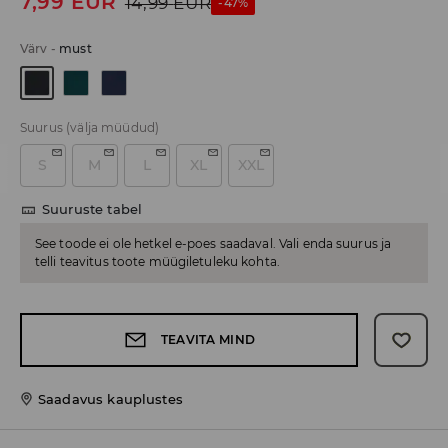
7,99
EUR
14,99
EUR
-47%
Värv
-
must
Suurus
(välja müüdud)
S
M
L
XL
XXL
Suuruste tabel
See toode ei ole hetkel e-poes saadaval. Vali enda suurus ja
telli teavitus toote müügiletuleku kohta.
TEAVITA MIND
Saadavus kauplustes