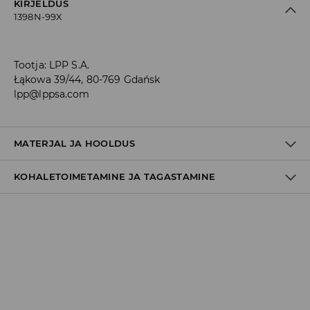
KIRJELDUS
1398N-99X
Tootja
:
LPP S.A.
Łąkowa 39/44, 80-769 Gdańsk
lpp@lppsa.com
MATERJAL JA HOOLDUS
KOHALETOIMETAMINE JA TAGASTAMINE
Materjal I
:
82% POLÜAMIID, 18% ELASTAAN
Materjal II
:
100% POLÜESTER
Tarnepoliitika
MASINPESU MAKS.TEMP. 30 ° C – TAVAPESU
Kättesaamine poest:
MITTE VALGENDADA
tasuta saatmine
TRUMMELKUIVATUS KEELATUD
3-8 tööpäeva
Kohaletoimetamine DPD pakiautomaat
MITTE TRIIKIDA
3,99€
*