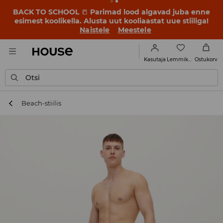
BACK TO SCHOOL
📒
Parimad lood algavad juba enne
esimest koolikella. Alusta uut kooliaastat uue stiiliga!
Naistele
Meestele
Lemmikud
Kasutaja
Ostukorv
Otsi
Beach-stiilis