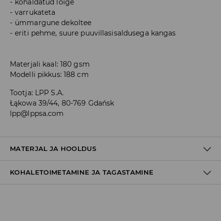
kohaldatud lõige
varrukateta
ümmargune dekoltee
eriti pehme, suure puuvillasisaldusega kangas
Materjali kaal: 180 gsm
Modelli pikkus: 188 cm
Tootja
:
LPP S.A.
Łąkowa 39/44, 80-769 Gdańsk
lpp@lppsa.com
MATERJAL JA HOOLDUS
KOHALETOIMETAMINE JA TAGASTAMINE
100% PUUVILL
Tarnepoliitika