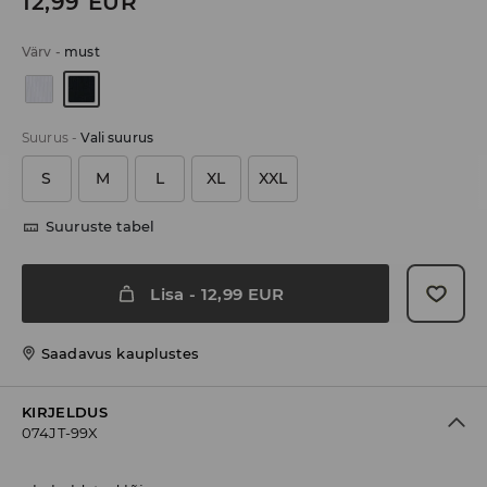
12,99
EUR
Värv
-
must
Suurus
-
Vali suurus
S
M
L
XL
XXL
Suuruste tabel
Lisa
-
12,99
EUR
Saadavus kauplustes
KIRJELDUS
074JT-99X