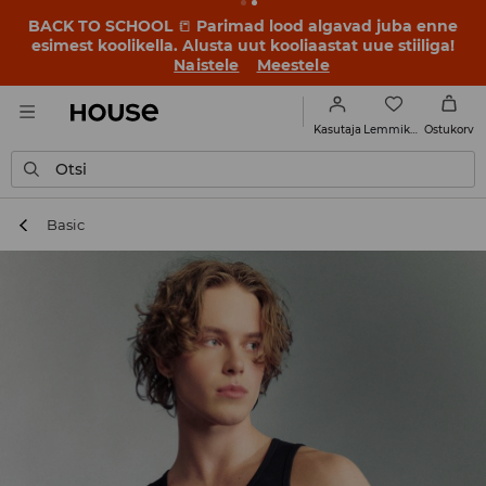
BACK TO SCHOOL
📒
Parimad lood algavad juba enne
esimest koolikella. Alusta uut kooliaastat uue stiiliga!
Naistele
Meestele
Lemmikud
Kasutaja
Ostukorv
Otsi
Basic