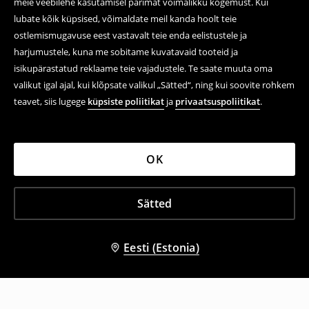
meie veebilehe kasutamisel parimat võimalikku kogemust. Kui
lubate kõik küpsised, võimaldate meil kanda hoolt teie
ostlemismugavuse eest vastavalt teie enda eelistustele ja
harjumustele, kuna me sobitame kuvatavaid tooteid ja
isikupärastatud reklaame teie vajadustele. Te saate muuta oma
valikut igal ajal, kui klõpsate valikul „Sätted“, ning kui soovite rohkem
teavet, siis lugege
küpsiste poliitikat
ja
privaatsuspoliitikat
.
OK
Sätted
Eesti (Estonia)