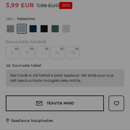
3,99
EUR
7,99
EUR
-50%
Värv
-
helesinine
Suurus
(välja müüdud)
S
M
L
XL
XXL
Suuruste tabel
See toode ei ole hetkel e-poes saadaval. Vali enda suurus ja
telli teavitus toote müügiletuleku kohta.
TEAVITA MIND
Saadavus kauplustes