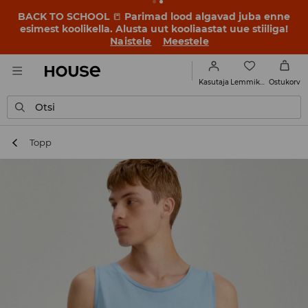
BACK TO SCHOOL
📒
Parimad lood algavad juba enne
esimest koolikella. Alusta uut kooliaastat uue stiiliga!
Naistele
Meestele
Lemmikud
Kasutaja
Ostukorv
Otsi
Topp