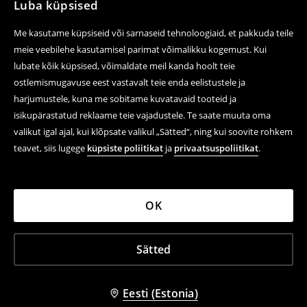
Luba küpsised
Me kasutame küpsiseid või sarnaseid tehnoloogiaid, et pakkuda teile
meie veebilehe kasutamisel parimat võimalikku kogemust. Kui
lubate kõik küpsised, võimaldate meil kanda hoolt teie
ostlemismugavuse eest vastavalt teie enda eelistustele ja
harjumustele, kuna me sobitame kuvatavaid tooteid ja
isikupärastatud reklaame teie vajadustele. Te saate muuta oma
valikut igal ajal, kui klõpsate valikul „Sätted“, ning kui soovite rohkem
teavet, siis lugege
küpsiste poliitikat
ja
privaatsuspoliitikat
.
OK
Sätted
Eesti (Estonia)