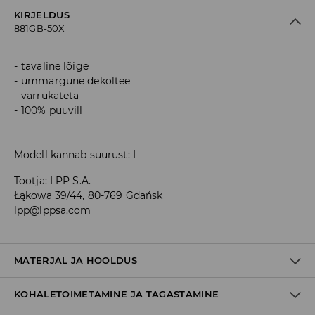
KIRJELDUS
881GB-50X
tavaline lõige
ümmargune dekoltee
varrukateta
100% puuvill
Modell kannab suurust: L
Tootja
:
LPP S.A.
Łąkowa 39/44, 80-769 Gdańsk
lpp@lppsa.com
MATERJAL JA HOOLDUS
KOHALETOIMETAMINE JA TAGASTAMINE
Materjal I
:
100% PUUVILL