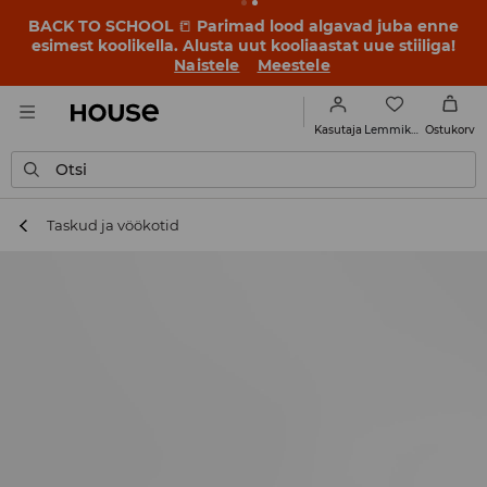
BACK TO SCHOOL
📒
Parimad lood algavad juba enne
esimest koolikella. Alusta uut kooliaastat uue stiiliga!
Naistele
Meestele
Lemmikud
Kasutaja
Ostukorv
Otsi
Taskud ja vöökotid