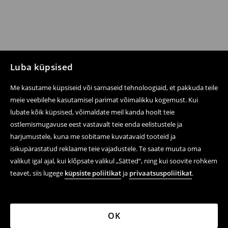
Luba küpsised
Me kasutame küpsiseid või sarnaseid tehnoloogiaid, et pakkuda teile
meie veebilehe kasutamisel parimat võimalikku kogemust. Kui
lubate kõik küpsised, võimaldate meil kanda hoolt teie
ostlemismugavuse eest vastavalt teie enda eelistustele ja
harjumustele, kuna me sobitame kuvatavaid tooteid ja
isikupärastatud reklaame teie vajadustele. Te saate muuta oma
valikut igal ajal, kui klõpsate valikul „Sätted“, ning kui soovite rohkem
teavet, siis lugege
küpsiste poliitikat
ja
privaatsuspoliitikat
.
OK