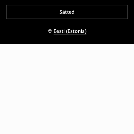
Sätted
Eesti (Estonia)
Teised kliendid valisid ka