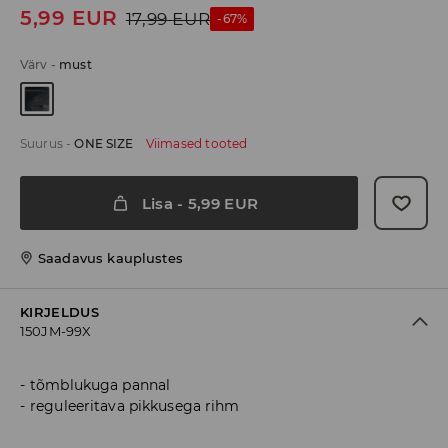
5,99
EUR
17,99
EUR
-67%
Värv
-
must
Suurus
-
ONE SIZE
Viimased tooted
Lisa
-
5,99
EUR
Saadavus kauplustes
KIRJELDUS
150JM-99X
tõmblukuga pannal
reguleeritava pikkusega rihm