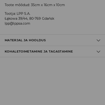
Toote mõõdud: 35cm x 16cm x 10cm
Tootja
:
LPP S.A.
Łąkowa 39/44, 80-769 Gdańsk
lpp@lppsa.com
MATERJAL JA HOOLDUS
KOHALETOIMETAMINE JA TAGASTAMINE
100% POLÜESTER
Tarnepoliitika
Kättesaamine poest:
tasuta saatmine
3-8 tööpäeva
Kohaletoimetamine DPD pakiautomaat
3,99€
*
3-8 tööpäeva
Kuller DPD (Internetimakse)