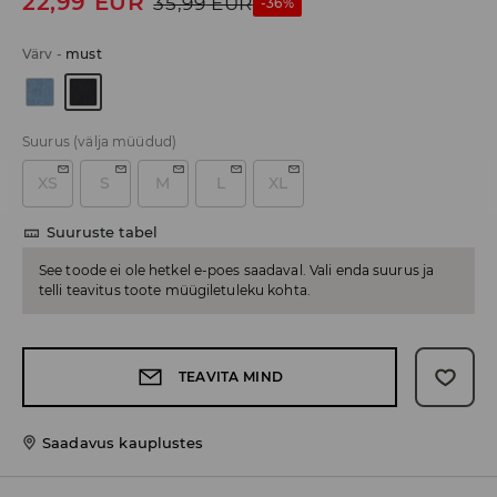
22,99
EUR
35,99
EUR
-36%
Värv
-
must
Suurus
(välja müüdud)
XS
S
M
L
XL
Suuruste tabel
See toode ei ole hetkel e-poes saadaval. Vali enda suurus ja
telli teavitus toote müügiletuleku kohta.
TEAVITA MIND
Saadavus kauplustes