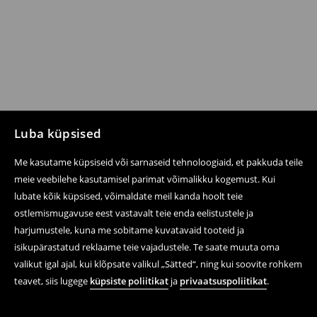
Luba küpsised
Me kasutame küpsiseid või sarnaseid tehnoloogiaid, et pakkuda teile
meie veebilehe kasutamisel parimat võimalikku kogemust. Kui
lubate kõik küpsised, võimaldate meil kanda hoolt teie
ostlemismugavuse eest vastavalt teie enda eelistustele ja
harjumustele, kuna me sobitame kuvatavaid tooteid ja
isikupärastatud reklaame teie vajadustele. Te saate muuta oma
valikut igal ajal, kui klõpsate valikul „Sätted“, ning kui soovite rohkem
teavet, siis lugege
küpsiste poliitikat
ja
privaatsuspoliitikat
.