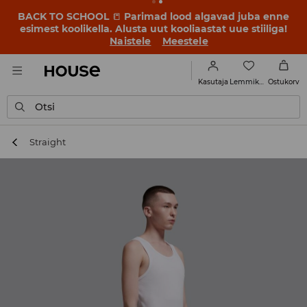
BACK TO SCHOOL
📒
Parimad lood algavad juba enne
esimest koolikella. Alusta uut kooliaastat uue stiiliga!
Naistele
Meestele
Lemmikud
Kasutaja
Ostukorv
Otsi
Straight