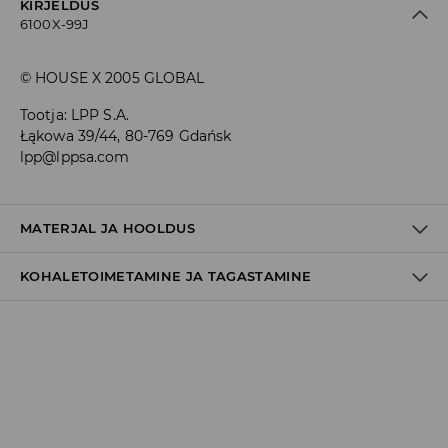
KIRJELDUS
6100X-99J
© HOUSE X 2005 GLOBAL
Tootja
:
LPP S.A.
Łąkowa 39/44, 80-769 Gdańsk
lpp@lppsa.com
MATERJAL JA HOOLDUS
KOHALETOIMETAMINE JA TAGASTAMINE
Materjal I
:
100% PUUVILL
MASINPESU MAKS.TEMP. 30 ° C – TAVAPESU
Tarnepoliitika
MITTE VALGENDADA
Kättesaamine poest:
TRUMMELKUIVATUS KEELATUD
tasuta saatmine
3-8 tööpäeva
TRIIKIMISE TEMP KUNI 110° C. MITTE AURUTADA
Kohaletoimetamine DPD pakiautomaat