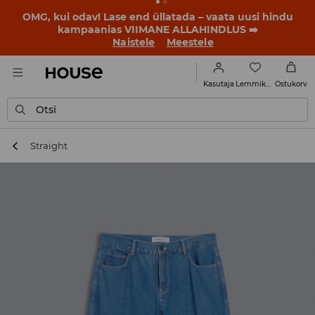
BACK TO SCHOOL
📒
Parimad lood algavad juba enne
esimest koolikella. Alusta uut kooliaastat uue stiiliga!
Naistele
Meestele
Lemmikud
Kasutaja
Ostukorv
Otsi
Straight