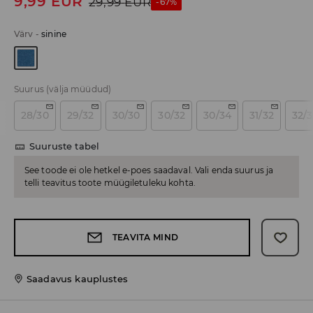
9,99
EUR
29,99
EUR
-67%
Värv
-
sinine
Suurus
(välja müüdud)
28/30
29/32
30/30
30/32
30/34
31/32
32/
Suuruste tabel
See toode ei ole hetkel e-poes saadaval. Vali enda suurus ja
telli teavitus toote müügiletuleku kohta.
TEAVITA MIND
Saadavus kauplustes