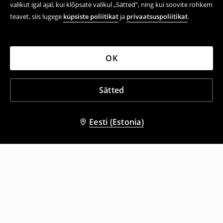
valikut igal ajal, kui klõpsate valikul „Sätted“, ning kui soovite rohkem
teavet, siis lugege
küpsiste poliitikat
ja
privaatsuspoliitikat
.
OK
Sätted
Eesti (Estonia)