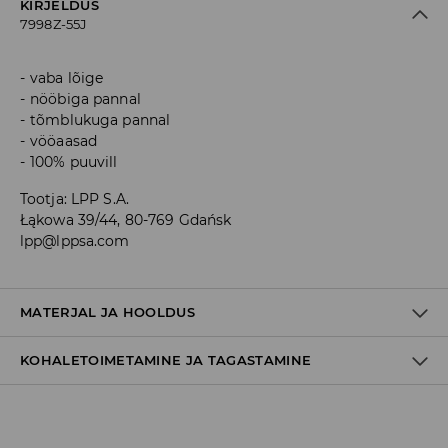
KIRJELDUS
7998Z-55J
vaba lõige
nööbiga pannal
tõmblukuga pannal
vööaasad
100% puuvill
Tootja
:
LPP S.A.
Łąkowa 39/44, 80-769 Gdańsk
lpp@lppsa.com
MATERJAL JA HOOLDUS
KOHALETOIMETAMINE JA TAGASTAMINE
Materjal I
:
100% PUUVILL
MASINPESU MAKS.TEMP. 30 ° C – TAVAPESU
Tarnepoliitika
MITTE VALGENDADA