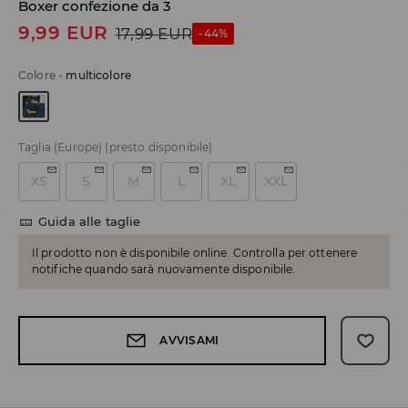
Boxer confezione da 3
9,99
EUR
17,99
EUR
-44%
Colore
-
multicolore
Taglia (Europe)
(presto disponibile)
XS
S
M
L
XL
XXL
Guida alle taglie
Il prodotto non è disponibile online. Controlla per ottenere
notifiche quando sarà nuovamente disponibile.
AVVISAMI