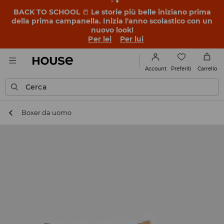
BACK TO SCHOOL
📒
Le storie più belle iniziano prima
della prima campanella. Inizia l'anno scolastico con un
nuovo look!
Per lei
Per lui
Preferiti
Account
Carrello
Cerca
Boxer da uomo