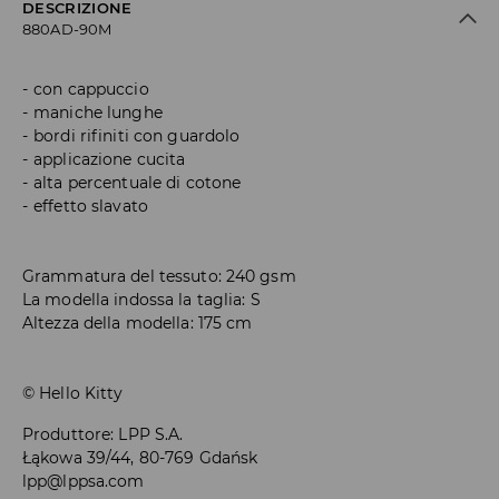
DESCRIZIONE
880AD-90M
con cappuccio
maniche lunghe
bordi rifiniti con guardolo
applicazione cucita
alta percentuale di cotone
effetto slavato
Grammatura del tessuto: 240 gsm
La modella indossa la taglia: S
Altezza della modella: 175 cm
© Hello Kitty
Produttore
:
LPP S.A.
Łąkowa 39/44, 80-769 Gdańsk
lpp@lppsa.com