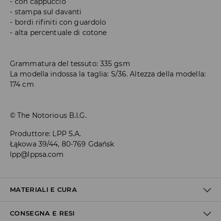
con cappuccio
stampa sul davanti
bordi rifiniti con guardolo
alta percentuale di cotone
Grammatura del tessuto: 335 gsm
La modella indossa la taglia: S/36. Altezza della modella:
174 cm
© The Notorious B.I.G.
Produttore
:
LPP S.A.
Łąkowa 39/44, 80-769 Gdańsk
lpp@lppsa.com
MATERIALI E CURA
CONSEGNA E RESI
1° TESSUTO
:
66% COTONE, 34% POLIESTERE