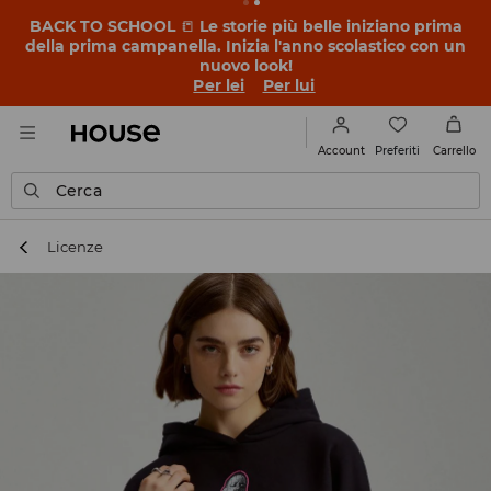
BACK TO SCHOOL
📒
Le storie più belle iniziano prima
della prima campanella. Inizia l'anno scolastico con un
nuovo look!
Per lei
Per lui
Preferiti
Account
Carrello
Cerca
Licenze