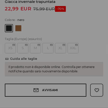
Giacca invernale trapuntata
22,99
EUR
75,99
EUR
-70%
Colore
-
nero
Taglia (Europe)
(esaurito)
XS
S
M
L
XL
XXL
Guida alle taglie
Il prodotto non è disponibile online. Controlla per ottenere
notifiche quando sarà nuovamente disponibile.
AVVISAMI