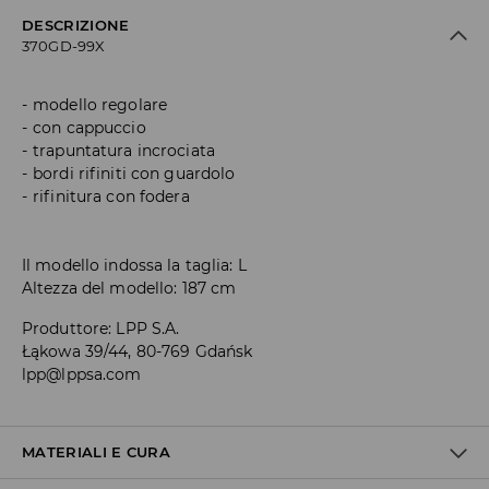
DESCRIZIONE
370GD-99X
modello regolare
con cappuccio
trapuntatura incrociata
bordi rifiniti con guardolo
rifinitura con fodera
Il modello indossa la taglia: L
Altezza del modello: 187 cm
Produttore
:
LPP S.A.
Łąkowa 39/44, 80-769 Gdańsk
lpp@lppsa.com
MATERIALI E CURA