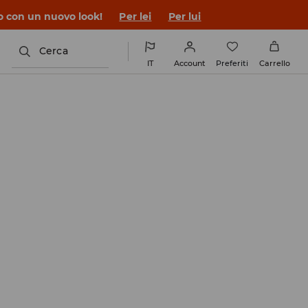
co con un nuovo look!
Per lei
Per lui
Cerca
IT
Account
Preferiti
Carrello