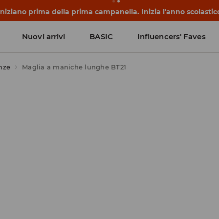
 iniziano prima della prima campanella. Inizia l'anno scolasti
Nuovi arrivi
BASIC
Influencers' Faves
nze
Maglia a maniche lunghe BT21