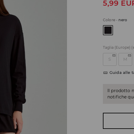
5,99
EU
Colore
-
nero
Taglia (Europe)
(
S
M
Guida alle t
Il prodotto 
notifiche q