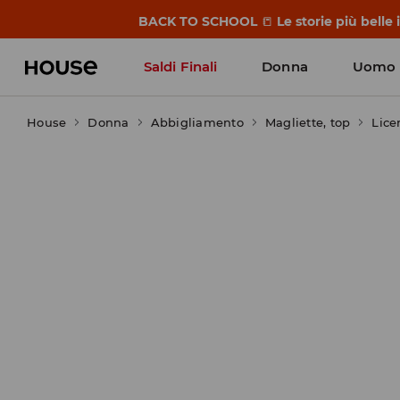
BACK TO SCHOOL
📒
Le storie più belle
Saldi Finali
Donna
Uomo
House
Donna
Abbigliamento
Magliette, top
Lice