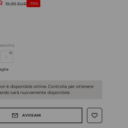
R
-70%
19,99
EUR
esaurito)
L
aglie
non è disponibile online. Controlla per ottenere
uando sarà nuovamente disponibile.
AVVISAMI