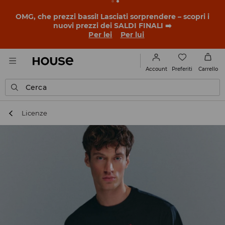
BACK TO SCHOOL
📒
Le storie più belle iniziano prima
della prima campanella. Inizia l'anno scolastico con un
nuovo look!
Per lei
Per lui
Preferiti
Account
Carrello
Cerca
Licenze