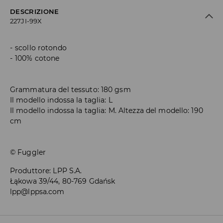
DESCRIZIONE
227JI-99X
scollo rotondo
100% cotone
Grammatura del tessuto: 180 gsm
Il modello indossa la taglia: L
Il modello indossa la taglia: M. Altezza del modello: 190
cm
© Fuggler
Produttore
:
LPP S.A.
Łąkowa 39/44, 80-769 Gdańsk
lpp@lppsa.com