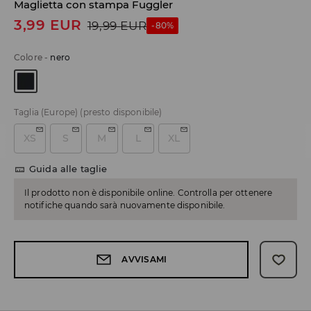
Maglietta con stampa Fuggler
3,99
EUR
19,99
EUR
-80%
Colore
-
nero
Taglia (Europe)
(presto disponibile)
XS
S
M
L
XL
Guida alle taglie
Il prodotto non è disponibile online. Controlla per ottenere
notifiche quando sarà nuovamente disponibile.
AVVISAMI