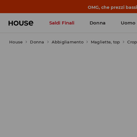
BACK TO SCHOOL
📒
Le storie più belle
Saldi Finali
Donna
Uomo
House
Donna
Abbigliamento
Magliette, top
Crop