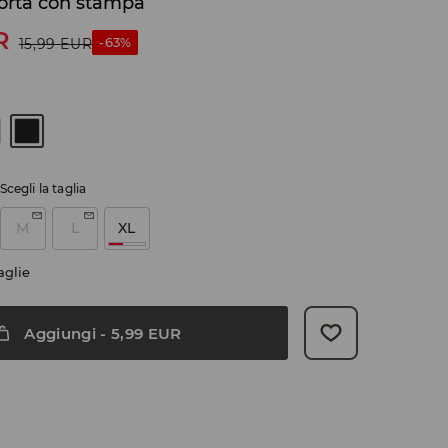
corta con stampa
R
-63%
15,99
EUR
Scegli la taglia
M
L
XL
aglie
Aggiungi
-
5,99
EUR