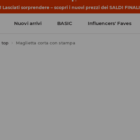
 iniziano prima della prima campanella. Inizia l'anno scolasti
Nuovi arrivi
BASIC
Influencers' Faves
 top
Maglietta corta con stampa