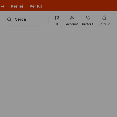
co con un nuovo look!
Per lei
Per lui
Cerca
IT
Account
Preferiti
Carrello