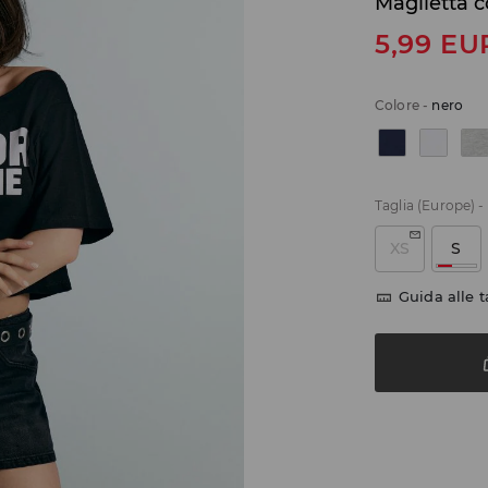
Maglietta 
5,99
EU
Colore
-
nero
Taglia (Europe)
-
XS
S
Guida alle t