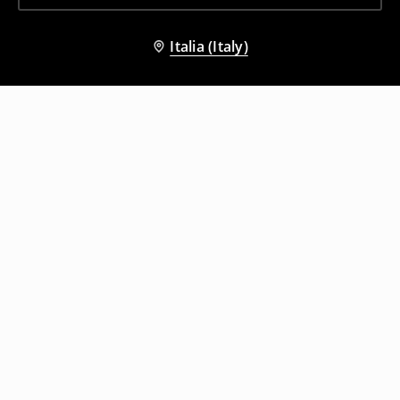
Italia (Italy)
Altri clienti hanno scelto anche