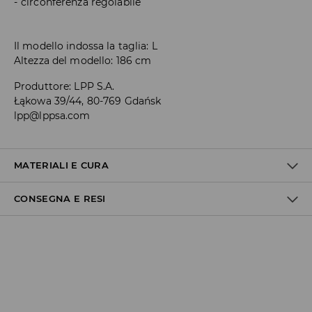
circonferenza regolabile
Il modello indossa la taglia: L
Altezza del modello: 186 cm
Produttore
:
LPP S.A.
Łąkowa 39/44, 80-769 Gdańsk
lpp@lppsa.com
MATERIALI E CURA
CONSEGNA E RESI
1° TESSUTO
:
98% COTONE, 2% ELASTAN
1° RIVESTIMENTO
:
80% POLIESTERE, 20% COTONE
Politica di spedizione
Consegna gratuita da 40 EUR | I resi gratuiti
Non effettuiamo consegne a San Marino e nella Città del
Vaticano.