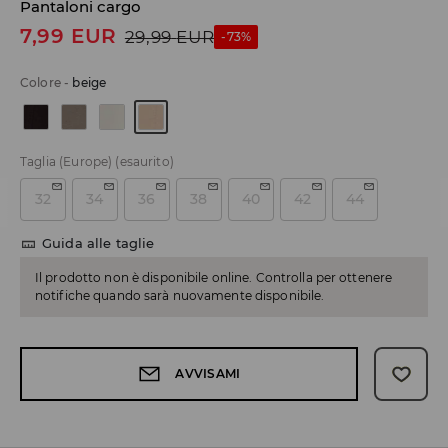
Pantaloni cargo
7,99
EUR
29,99
EUR
-73%
Colore
-
beige
Taglia (Europe)
(esaurito)
32
34
36
38
40
42
44
Guida alle taglie
Il prodotto non è disponibile online. Controlla per ottenere
notifiche quando sarà nuovamente disponibile.
AVVISAMI