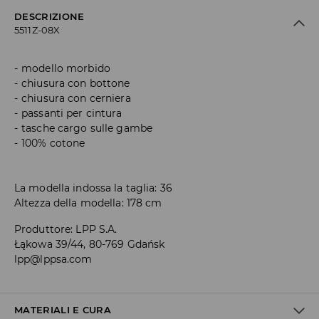
DESCRIZIONE
5511Z-08X
modello morbido
chiusura con bottone
chiusura con cerniera
passanti per cintura
tasche cargo sulle gambe
100% cotone
La modella indossa la taglia: 36
Altezza della modella: 178 cm
Produttore
:
LPP S.A.
Łąkowa 39/44, 80-769 Gdańsk
lpp@lppsa.com
MATERIALI E CURA