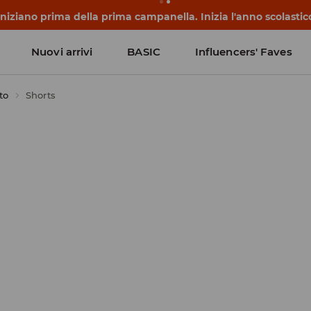
 iniziano prima della prima campanella. Inizia l'anno scolasti
Nuovi arrivi
BASIC
Influencers' Faves
to
Shorts