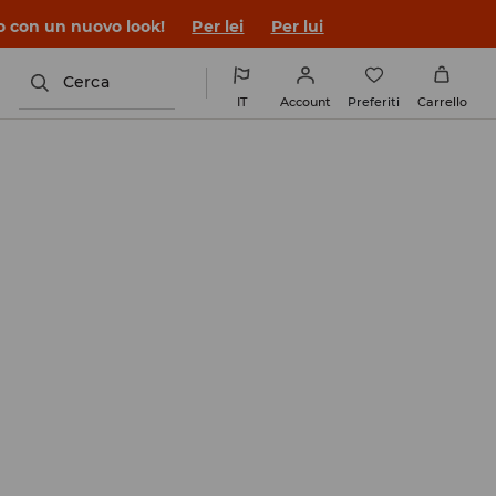
co con un nuovo look!
Per lei
Per lui
Cerca
IT
Account
Preferiti
Carrello