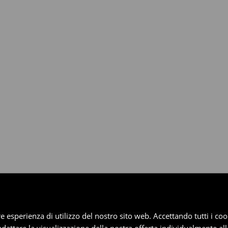
dotti entro 30 giorni attraverso
pplica ai pagamenti differiti).
iore esperienza di utilizzo del nostro sito web. Accettando tutti i 