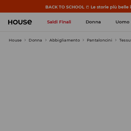
BACK TO SCHOOL
📒
Le storie più belle
Saldi Finali
Donna
Uomo
House
Donna
Abbigliamento
Pantaloncini
Tessu