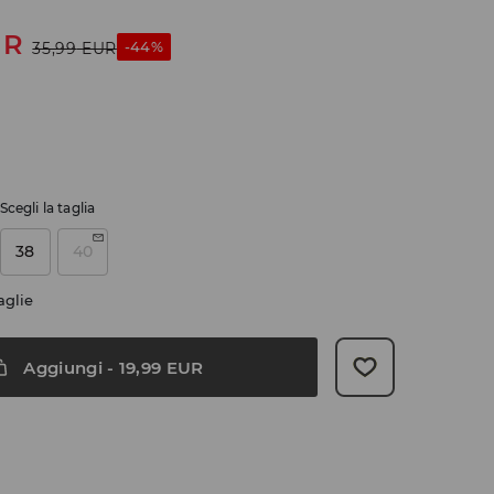
UR
-44%
35,99
EUR
Scegli la taglia
38
40
aglie
Aggiungi
-
19,99
EUR