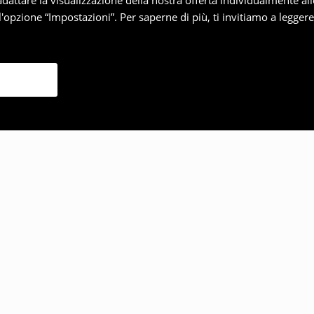
 adattare la visualizzazione della nostra offerta individualmente al
'opzione “Impostazioni”. Per saperne di più, ti invitiamo a legger
lto anche