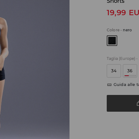
Shorts
19,99
E
Colore
-
nero
Taglia (Europe)
-
34
36
Guida alle t