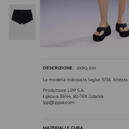
DESCRIZIONE
293IQ-99X
La modella indossa la taglia: S/36. Altezza
Produttore
:
LPP S.A.
Łąkowa 39/44, 80-769 Gdańsk
lpp@lppsa.com
MATERIALI E CURA