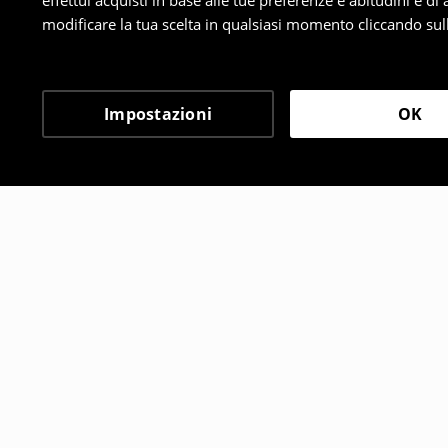
effettui acquisti in base alle tue preferenze e abitudini e di
modificare la tua scelta in qualsiasi momento cliccando sull
Impostazioni
OK
Altri clienti hanno sce