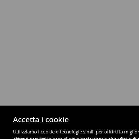
Da 40 EUR –
Gratuita
Corriere (4 - 9 giorni lavorativi):
Fino a 40 EUR –
4.99 EUR
Da 40 EUR –
Gratuita
⟶
Scopri di più
Politica di reso
È possibile restituire gratuitamente i pro
metodi di restituzione selezionati (non si a
Informazioni dettagliate su resi
Accetta i cookie
Utilizziamo i cookie o tecnologie simili per offrirti la migl