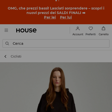
BACK TO SCHOOL
📒
Le storie più belle iniziano prima
della prima campanella. Inizia l'anno scolastico con un
nuovo look!
Per lei
Per lui
Preferiti
Account
Carrello
Cerca
Ciclisti