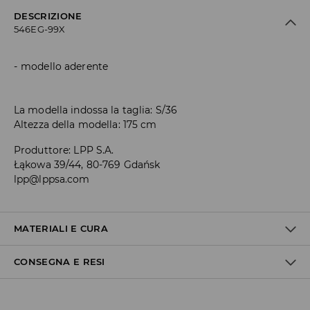
DESCRIZIONE
546EG-99X
modello aderente
La modella indossa la taglia: S/36
Altezza della modella: 175 cm
Produttore
:
LPP S.A.
Łąkowa 39/44, 80-769 Gdańsk
lpp@lppsa.com
MATERIALI E CURA
CONSEGNA E RESI
1° TESSUTO
:
83% POLIESTERE, 17% ELASTAN
LAVARE SEPARATAMENTE O CON COLORI SIMILI.
Politica di spedizione