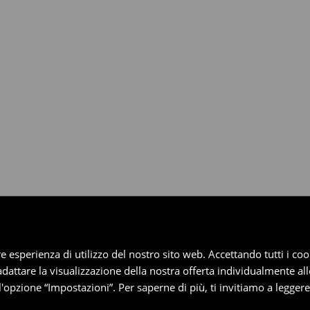
dotti entro 30 giorni attraverso
pplica ai pagamenti differiti).
iore esperienza di utilizzo del nostro sito web. Accettando tutti i 
 adattare la visualizzazione della nostra offerta individualmente al
'opzione “Impostazioni”. Per saperne di più, ti invitiamo a legger