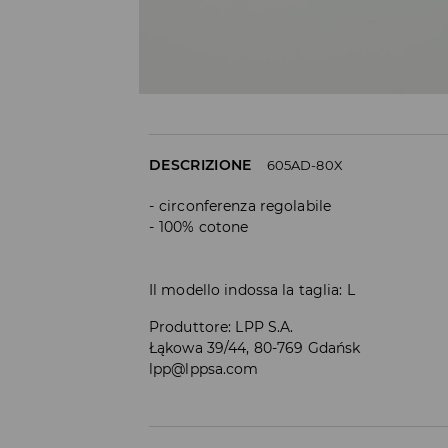
DESCRIZIONE
605AD-80X
circonferenza regolabile
100% cotone
Il modello indossa la taglia: L
Produttore
:
LPP S.A.
Łąkowa 39/44, 80-769 Gdańsk
lpp@lppsa.com