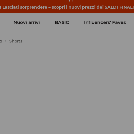
 iniziano prima della prima campanella. Inizia l'anno scolasti
Nuovi arrivi
BASIC
Influencers' Faves
o
Shorts