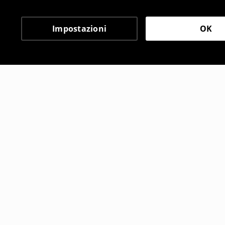
Impostazioni
OK
Altri clienti hanno sce
Shorts
Pantaloncin