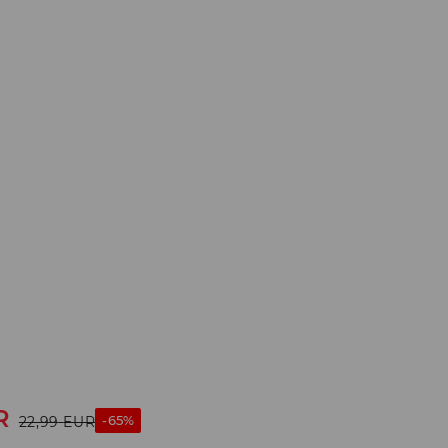
R
-65%
22,99
EUR