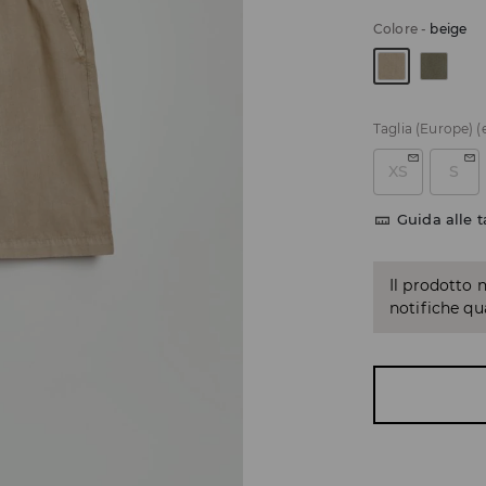
Colore
-
beige
Taglia (Europe)
(
XS
S
Guida alle t
Il prodotto 
notifiche q