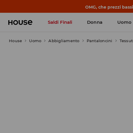
BACK TO SCHOOL
📒
Le storie più belle
Saldi Finali
Donna
Uomo
House
Uomo
Abbigliamento
Pantaloncini
Tessut