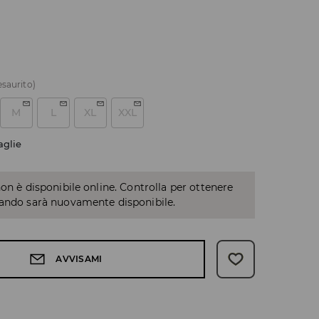
esaurito)
M
L
XL
XXL
aglie
non è disponibile online. Controlla per ottenere
uando sarà nuovamente disponibile.
AVVISAMI