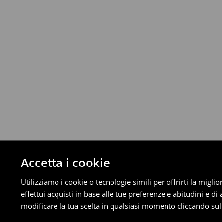
Fino a 40 EUR –
4.49 EUR
Da 40 EUR –
Gratuita
Corriere (4 - 9 giorni lavorativi):
Fino a 40 EUR –
4.99 EUR
Da 40 EUR –
Gratuita
⟶
Scopri di più
Politica di reso
È possibile restituire gratuitamente i pro
metodi di restituzione selezionati (non si a
Informazioni dettagliate su resi
Accetta i cookie
Utilizziamo i cookie o tecnologie simili per offrirti la migl
effettui acquisti in base alle tue preferenze e abitudini e di
modificare la tua scelta in qualsiasi momento cliccando sull