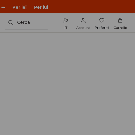
co con un nuovo look!
Per lei
Per lui
Cerca
IT
Account
Preferiti
Carrello