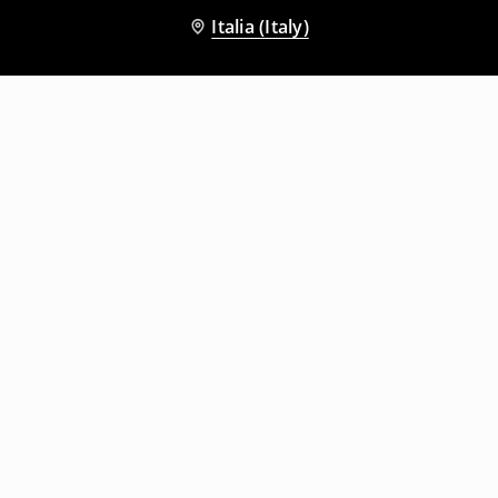
Italia (Italy)
Altri clienti hanno scelto anche
Shorts in jeans con effetto sbiadito
Shorts in jeans