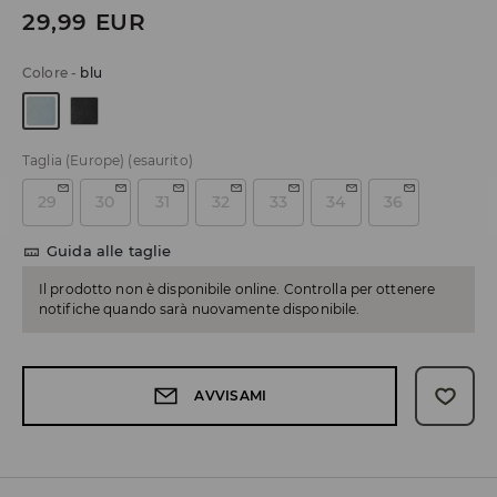
29,99
EUR
Colore
-
blu
Taglia (Europe)
(esaurito)
29
30
31
32
33
34
36
Guida alle taglie
Il prodotto non è disponibile online. Controlla per ottenere
notifiche quando sarà nuovamente disponibile.
AVVISAMI