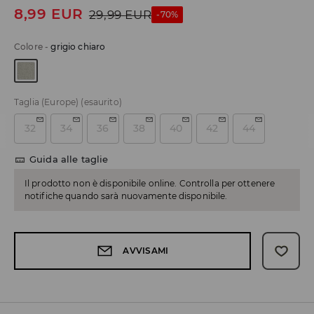
8,99
EUR
29,99
EUR
-70%
Colore
-
grigio chiaro
Taglia (Europe)
(esaurito)
32
34
36
38
40
42
44
Guida alle taglie
Il prodotto non è disponibile online. Controlla per ottenere
notifiche quando sarà nuovamente disponibile.
AVVISAMI