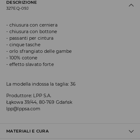
DESCRIZIONE
327EQ-09J
chiusura con cerniera
chiusura con bottone
passanti per cintura
cinque tasche
orlo sfrangiato delle gambe
100% cotone
effetto slavato forte
La modella indossa la taglia: 36
Produttore
:
LPP S.A.
Łąkowa 39/44, 80-769 Gdańsk
lpp@lppsa.com
MATERIALI E CURA