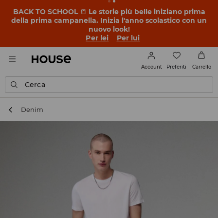
BACK TO SCHOOL
📒
Le storie più belle iniziano prima
della prima campanella. Inizia l'anno scolastico con un
nuovo look!
Per lei
Per lui
Preferiti
Account
Carrello
Cerca
Denim