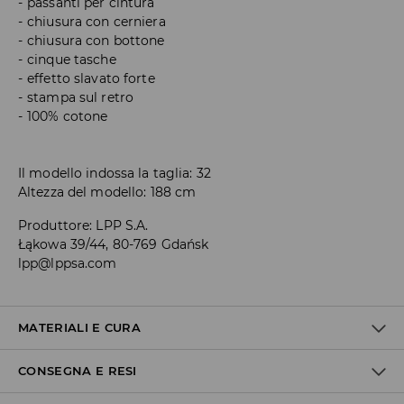
passanti per cintura
chiusura con cerniera
chiusura con bottone
cinque tasche
effetto slavato forte
stampa sul retro
100% cotone
Il modello indossa la taglia: 32
Altezza del modello: 188 cm
Produttore
:
LPP S.A.
Łąkowa 39/44, 80-769 Gdańsk
lpp@lppsa.com
MATERIALI E CURA
CONSEGNA E RESI
Materiale I
:
100% COTONE