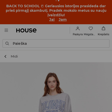
BACK TO SCHOOL
📒
Geriausios istorijos prasideda dar
prieš pirmąjį skambutį. Pradėk mokslo metus su nauju
įvaizdžiu!
Jai
Jam
Mėgstamiausi
Paskyra
Krepšelis
Paieška
Midi