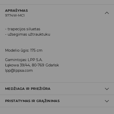
APRAŠYMAS
9774W-MC1
trapecijos siluetas
užsegimas užtrauktuku
Modelio ūgis: 175 cm
Gamintojas
:
LPP S.A.
Łąkowa 39/44, 80-769 Gdańsk
lpp@lppsa.com
MEDŽIAGA IR PRIEŽIŪRA
PRISTATYMAS IR GRĄŽINIMAS
Medžiaga I
:
79% POLIESTERIS, 17% VISKOZĖ, 4% ELASTANAS
SKALBTI SKALBYKLĖJE NE AUKŠTESNĖJE KAIP 30° C -