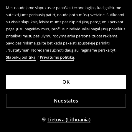
Mes naudojame slapukus ar panašias technologijas, kad galėtume
suteikti Jums geriausią patirtį naudojantis mūsų svetaine. Sutikdami
su visais slapukais, leisite mums pasirūpinti Jūsų patogumu perkant
pagal Jūsų pageidavimus, įpročius ir individualiai pagal Jūsų poreikius
pritaikyti mūsų pasiūlymų rodymą arba personalizuotą reklamą.
Savo pasirinkimą galite bet kada pakeisti spustelėję parinktį
„Nustatymai“. Norėdami sužinoti daugiau, raginame perskaityti
Slapukų politiką
ir
Privatumo politiką
.
OK
Nuostatos
Lietuva (Lithuania)