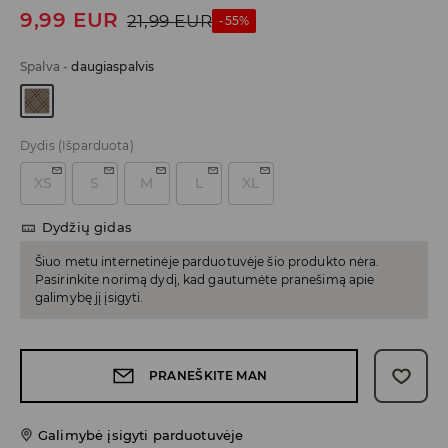
9,99
EUR
21,99
EUR
-55%
Spalva
-
daugiaspalvis
Dydis
(Išparduota)
XS
S
M
L
XL
Dydžių gidas
Šiuo metu internetinėje parduotuvėje šio produkto nėra.
Pasirinkite norimą dydį, kad gautumėte pranešimą apie
galimybę jį įsigyti.
PRANEŠKITE MAN
Galimybė įsigyti parduotuvėje