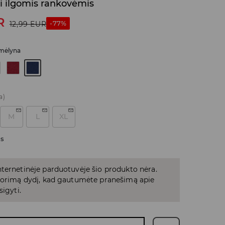
i ilgomis rankovėmis
R
-77%
12,99
EUR
 mėlyna
a)
M
L
XL
as
ternetinėje parduotuvėje šio produkto nėra.
 norimą dydį, kad gautumėte pranešimą apie
sigyti.