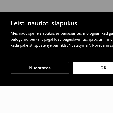
Leisti naudoti slapukus
Mes naudojame slapukus ar panašias technologijas, kad galė
patogumu perkant pagal Jūsų pageidavimus, įpročius ir indi
kada pakeisti spustelėję parinktį „Nustatymai“. Norėdami s
Nuostatos
OK