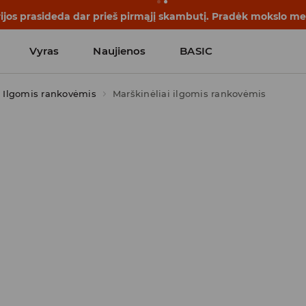
rijos prasideda dar prieš pirmąjį skambutį. Pradėk mokslo me
Vyras
Naujienos
BASIC
Ilgomis rankovėmis
Marškinėliai ilgomis rankovėmis