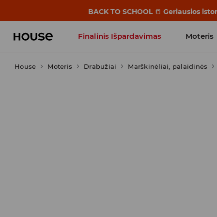
BACK TO SCHOOL
📒
Geriausios isto
Finalinis Išpardavimas
Moteris
House
Moteris
Influencers' Faves
Drabužiai
Marškinėliai, palaidinės