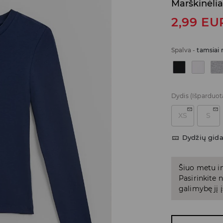
Marškinėlia
2,99
EU
Spalva
-
tamsiai
Dydis
(Išparduot
XS
S
Dydžių gid
Šiuo metu in
Pasirinkite
galimybę jį į