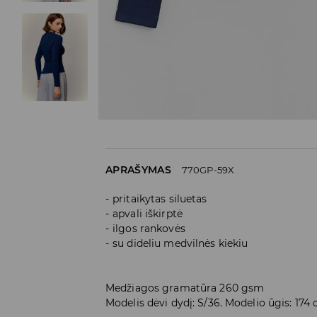
APRAŠYMAS
770GP-59X
pritaikytas siluetas
apvali iškirptė
ilgos rankovės
su dideliu medvilnės kiekiu
Medžiagos gramatūra 260 gsm
Modelis dėvi dydį: S/36. Modelio ūgis: 174