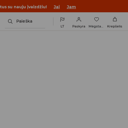
tus su nauju įvaizdžiu!
Jai
Jam
Paieška
LT
Paskyra
Mėgstamiausi
Krepšelis