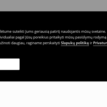
tume suteikti Jums geriausią patirtį naudojantis mūsų svetaine. S
vidualiai pagal Jūsų poreikius pritaikyti mūsų pasiūlymų rodymą 
užinoti daugiau, raginame perskaityti
Slapukų politiką
ir
Privatu