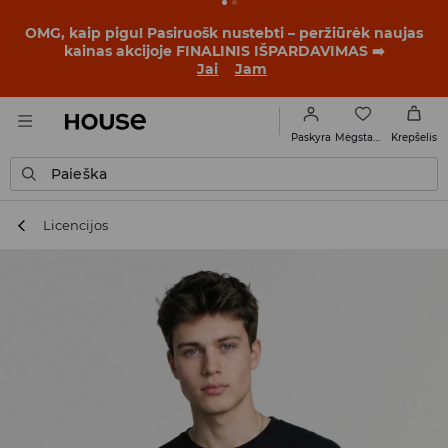
BACK TO SCHOOL
📒
Geriausios istorijos prasideda dar
prieš pirmąjį skambutį. Pradėk mokslo metus su nauju
įvaizdžiu!
Jai
Jam
Mėgstamiausi
Paskyra
Krepšelis
Paieška
Licencijos