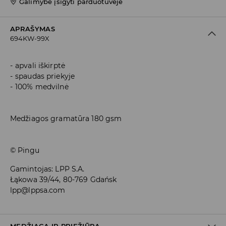
Galimybė įsigyti parduotuvėje
APRAŠYMAS
694KW-99X
apvali iškirptė
spaudas priekyje
100% medvilnė
Medžiagos gramatūra 180 gsm
© Pingu
Gamintojas
:
LPP S.A.
Łąkowa 39/44, 80-769 Gdańsk
lpp@lppsa.com