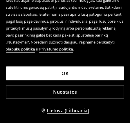
Mes naudojame slapukus ar panašias technologijas, kad galėtume
suteikti Jums geriausią patirtį naudojantis mūsų svetaine. Sutikdami
su visais slapukais, leisite mums pasirūpinti Jūsų patogumu perkant
pagal Jūsų pageidavimus, įpročius ir individualiai pagal Jūsų poreikius
pritaikyti mūsų pasiūlymų rodymą arba personalizuotą reklamą.
Savo pasirinkimą galite bet kada pakeisti spustelėję parinktį
„Nustatymai“. Norėdami sužinoti daugiau, raginame perskaityti
Slapukų politiką
ir
Privatumo politiką
.
OK
Nuostatos
Lietuva (Lithuania)