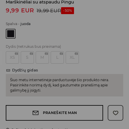
Marškinėliai su atspaudu Pingu
9,99
EUR
19,99
EUR
-50%
Spalva
-
juoda
Dydis
(netrukus bus prieinama)
XS
S
M
L
XL
Dydžių gidas
Šiuo metu internetinėje parduotuvėje šio produkto nėra.
Pasirinkite norimą dydį, kad gautumėte pranešimą apie
galimybę jį įsigyti.
PRANEŠKITE MAN