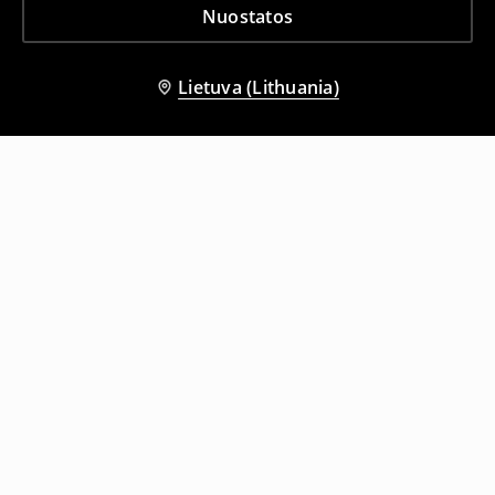
Nuostatos
Lietuva (Lithuania)
Kiti klientai taip pat pasirinko