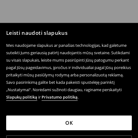
Leisti naudoti slapukus
Mes naudojame slapukus ar panašias technologijas, kad galėtume
suteikti Jums geriausią patirtį naudojantis mūsų svetaine. Sutikdami
su visais slapukais, leisite mums pasirūpinti Jūsų patogumu perkant
pagal Jūsų pageidavimus, įpročius ir individualiai pagal Jūsų poreikius
pritaikyti mūsų pasiūlymų rodymą arba personalizuotą reklamą.
Savo pasirinkimą galite bet kada pakeisti spustelėję parinktį
„Nustatymai“. Norėdami sužinoti daugiau, raginame perskaityti
Slapukų politiką
ir
Privatumo politiką
.
OK