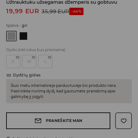
Užtrauktuku užsegamas džemperis su gobtuvu
19,99
EUR
35,99
EUR
-44%
Spalva
-
gri
Dydis
(netrukus bus prieinama)
S
M
L
Dydžių gidas
Šiuo metu internetinėje parduotuvėje šio produkto nėra.
Pasirinkite norimą dydį, kad gautumėte pranešimą apie
galimybę jį įsigyti.
PRANEŠKITE MAN