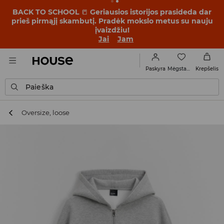
BACK TO SCHOOL
📒
Geriausios istorijos prasideda dar
prieš pirmąjį skambutį. Pradėk mokslo metus su nauju
įvaizdžiu!
Jai
Jam
Mėgstamiausi
Paskyra
Krepšelis
Paieška
Oversize, loose