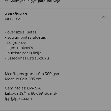
Galimybė įsigyti parduotuvėje
APRAŠYMAS
616IV-85M
oversize siluetas
sutrumpintas siluetas
su gobtuvu
ilgos rankovės
nuleista pečių linija
užsegimas užtrauktuku
Medžiagos gramatūra 360 gsm
Modelio ūgis: 185 cm
Gamintojas
:
LPP S.A.
Łąkowa 39/44, 80-769 Gdańsk
lpp@lppsa.com