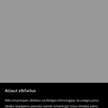
Atļaut sīkfailus
Mēs izmantojam sīkfailus vai līdzīgas tehnoloģijas, lai sniegtu jums
labāko iespējamo pieredzi, kamēr izmantojat mūsu tīmekļa vietni.