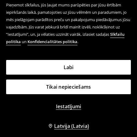
Pieņemot sīkfailus, jūs ļaujat mums parūpēties par jūsu ērtībām
iepirkšanās laikā, pamatojoties uz jūsu vēlmēm un paradumiem, jo
mēs pielāgojam parādītos preču un pakalpojumu piedāvājumus jūsu
vajadzībām. Jūs varat jebkurā brīdī mainīt izvēli, noklikšķinot uz
“Iestatījumi”, un, ja vēlaties uzzināt vairāk, izlasiet sadaļas
Sīkfailu
politika
un
Konfidencialitātes politika
.
Labi
Tikai nepieciešams
Iestatījumi
Latvija (Latvia)