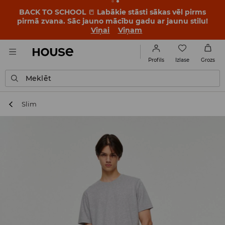
BACK TO SCHOOL
📒
Labākie stāsti sākas vēl pirms
pirmā zvana. Sāc jauno mācību gadu ar jaunu stilu!
Viņai
Viņam
Izlase
Profils
Grozs
Meklēt
Slim