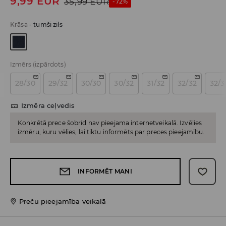
9,99
EUR
35,99
EUR
-72%
Krāsa
-
tumši zils
Izmērs
(izpārdots)
28/30
29/32
30/30
30/32
31/32
32/32
32/3
Izmēra ceļvedis
Konkrētā prece šobrīd nav pieejama internetveikalā. Izvēlies
izmēru, kuru vēlies, lai tiktu informēts par preces pieejamību.
INFORMĒT MANI
Preču pieejamība veikalā