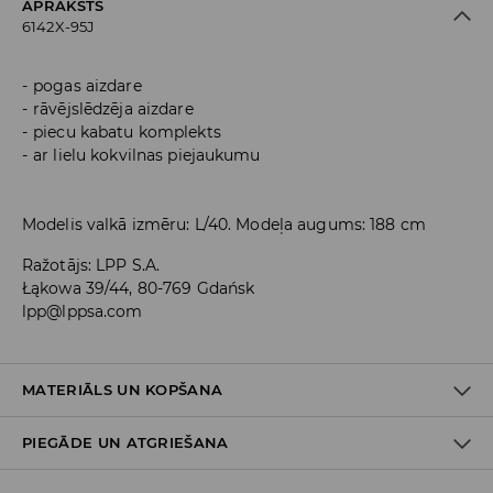
APRAKSTS
6142X-95J
pogas aizdare
rāvējslēdzēja aizdare
piecu kabatu komplekts
ar lielu kokvilnas piejaukumu
Modelis valkā izmēru: L/40. Modeļa augums: 188 cm
Ražotājs
:
LPP S.A.
Łąkowa 39/44, 80-769 Gdańsk
lpp@lppsa.com
MATERIĀLS UN KOPŠANA
PIEGĀDE UN ATGRIEŠANA
Materiāls I
:
99% KOKVILNA, 1% ELASTĀNS
MAZGĀT AUTOMĀTISKAJĀ VEĻAS MAZGĀŠANAS MAŠĪNĀ