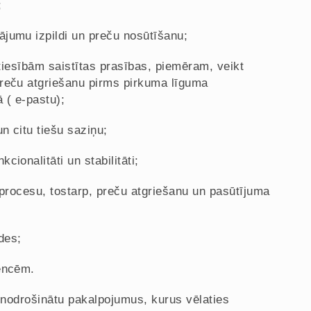
;
ājumu izpildi un preču nosūtīšanu;
 tiesībām saistītas prasības, piemēram, veikt
preču atgriešanu pirms pirkuma līguma
 ( e-pastu);
n citu tiešu saziņu;
ionalitāti un stabilitāti;
s procesu, tostarp, preču atgriešanu un pasūtījuma
des;
rencēm.
n nodrošinātu pakalpojumus, kurus vēlaties