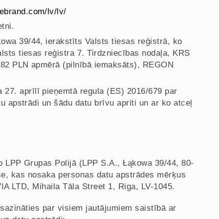
ebrand.com/lv/lv/
tni.
wa 39/44, ierakstīts Valsts tiesas reģistrā, ko
sts tiesas reģistra 7. Tirdzniecības nodaļa, KRS
8 482 PLN apmērā (pilnībā iemaksāts), REGON
7. aprīlī pieņemtā regula (ES) 2016/679 par
u apstrādi un šādu datu brīvu apriti un ar ko atceļ
 LPP Grupas Polijā (LPP S.A., Łąkowa 39/44, 80-
puse, kas nosaka personas datu apstrādes mērķus
IA LTD, Mihaila Tāla Street 1, Riga, LV-1045.
 sazināties par visiem jautājumiem saistībā ar