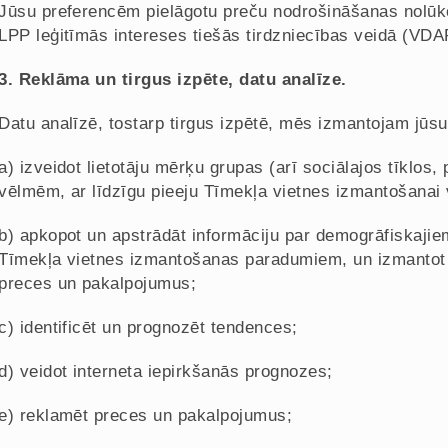
Jūsu preferencēm pielāgotu preču nodrošināšanas nolūko
LPP leģitīmās intereses tiešās tirdzniecības veidā (VDA
3. Reklāma un tirgus izpēte, datu analīze.
Datu analīzē, tostarp tirgus izpētē, mēs izmantojam jū
a) izveidot lietotāju mērķu grupas (arī sociālajos tīklo
vēlmēm, ar līdzīgu pieeju Tīmekļa vietnes izmantošanai 
b) apkopot un apstrādāt informāciju par demogrāfiskaji
Tīmekļa vietnes izmantošanas paradumiem, un izmantot 
preces un pakalpojumus;
c) identificēt un prognozēt tendences;
d) veidot interneta iepirkšanās prognozes;
e) reklamēt preces un pakalpojumus;