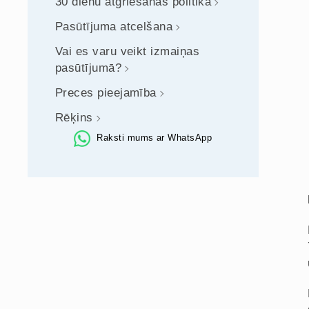
30 dienu atgriešanas politika
Pasūtījuma atcelšana
Vai es varu veikt izmaiņas
pasūtījumā?
Preces pieejamība
Rēķins
Raksti mums ar WhatsApp