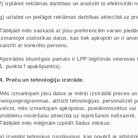
f) izplānot reklāmas darbības un analizēt to efektivitāti
g) uzlabot un pielāgot reklāmas darbības attiecībā uz 
Tādējādi mēs saskaņā ar jūsu preferencēm varam piedāv
izmantojot statistikas datus, kas tiek apkopoti un ir anon
saistīti ar konkrētu personu.
Apstrādes likumīgais pamats ir LPP leģitīmās intereses 
1. punkta f apakšpunkts).
4. Preču un tehnoloģiju izstrāde.
Mēs izmantojam jūsu datus ar mērķi izstrādāt preces un
lietojumprogrammas, attīstīt tehnoloģijas, personalizēt 
veicot, mēs izmantojam apkopotus, pseidonimizētus vai 
problēmu novēršanu attiecībā uz iepirkšanos tiešsaistē, 
Tādējādi mēs mēģinām izpildīt šādus mērķus:
a) izveidot tehniskus risinājumus, kas novērš ar atbilsto