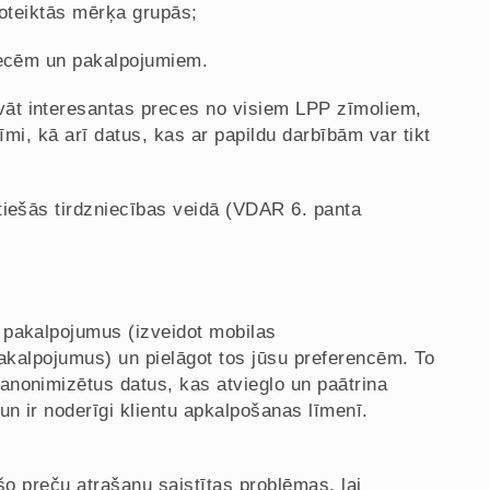
 noteiktās mērķa grupās;
precēm un pakalpojumiem.
āt interesantas preces no visiem LPP zīmoliem,
īmi, kā arī datus, kas ar papildu darbībām var tikt
tiešās tirdzniecības veidā (VDAR 6. panta
 pakalpojumus (izveidot mobilas
pakalpojumus) un pielāgot tos jūsu preferencēm. To
anonimizētus datus, kas atvieglo un paātrina
un ir noderīgi klientu apkalpošanas līmenī.
šo preču atrašanu saistītas problēmas, lai