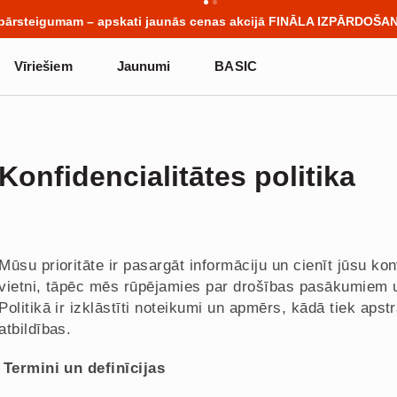
e stāsti sākas vēl pirms pirmā zvana. Sāc jauno mācību gadu ar ja
Vīriešiem
Jaunumi
BASIC
Konfidencialitātes politika
Mūsu prioritāte ir pasargāt informāciju un cienīt jūsu ko
vietni, tāpēc mēs rūpējamies par drošības pasākumiem un
Politikā ir izklāstīti noteikumi un apmērs, kādā tiek apst
atbildības.
Termini un definīcijas