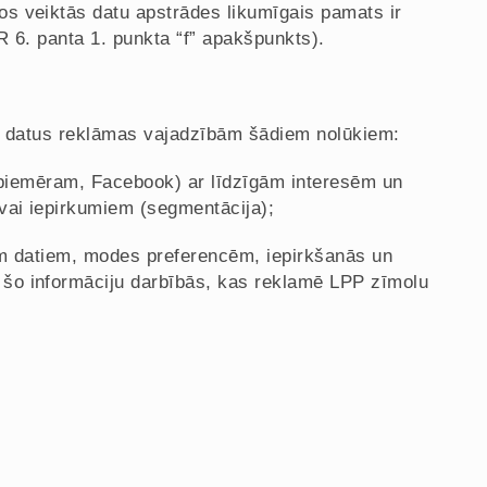
s veiktās datu apstrādes likumīgais pamats ir
R 6. panta 1. punkta “f” apakšpunkts).
su datus reklāmas vajadzībām šādiem nolūkiem:
s, piemēram, Facebook) ar līdzīgām interesēm un
vai iepirkumiem (segmentācija);
em datiem, modes preferencēm, iepirkšanās un
šo informāciju darbībās, kas reklamē LPP zīmolu