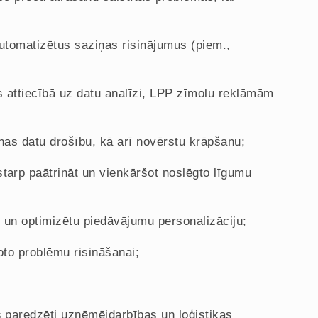
automatizētus saziņas risinājumus (piem.,
s attiecībā uz datu analīzi, LPP zīmolu reklāmām
sonas datu drošību, kā arī novērstu krāpšanu;
starp paātrināt un vienkāršot noslēgto līgumu
tu un optimizētu piedāvājumu personalizāciju;
ņoto problēmu risināšanai;
s paredzēti uzņēmējdarbības un loģistikas