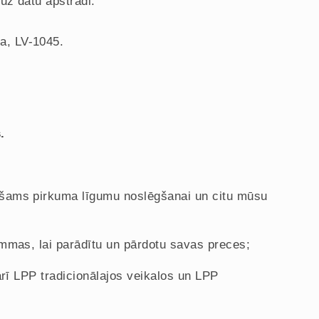
uz datu apstrādi:
a, LV-1045.
.
ešams pirkuma līgumu noslēgšanai un citu mūsu
mmas, lai parādītu un pārdotu savas preces;
arī LPP tradicionālajos veikalos un LPP