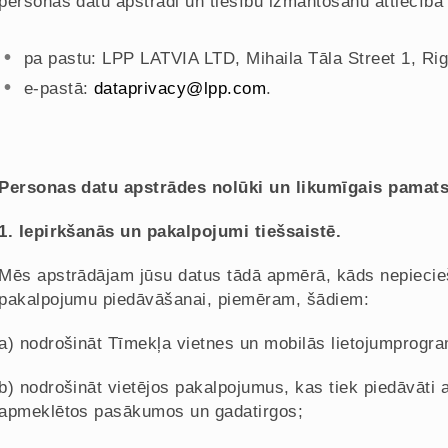
personas datu apstrādi un tiesību izmantošanu attiecībā 
pa pastu: LPP LATVIA LTD, Mihaila Tāla Street 1, Rig
e-pastā:
dataprivacy@lpp.com
.
Personas datu apstrādes nolūki un likumīgais pamats
1. Iepirkšanās un pakalpojumi tiešsaistē.
Mēs apstrādājam jūsu datus tādā apmērā, kāds nepieci
pakalpojumu piedāvāšanai, piemēram, šādiem:
a) nodrošināt Tīmekļa vietnes un mobilās lietojumprogra
b) nodrošināt vietējos pakalpojumus, kas tiek piedāvāti 
apmeklētos pasākumos un gadatirgos;