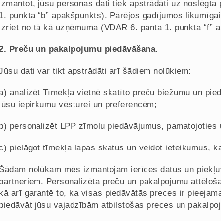
izmantot, jūsu personas dati tiek apstrādāti uz noslēgta
1. punkta “b” apakšpunkts). Pārējos gadījumos likumīga
izriet no tā kā uzņēmuma (VDAR 6. panta 1. punkta “f” 
2. Preču un pakalpojumu piedāvāšana.
Jūsu dati var tikt apstrādāti arī šādiem nolūkiem:
a) analizēt Tīmekļa vietnē skatīto preču biežumu un pie
jūsu iepirkumu vēsturei un preferencēm;
b) personalizēt LPP zīmolu piedāvājumus, pamatojoties 
c) pielāgot tīmekļa lapas skatus un veidot ieteikumus, 
Šādam nolūkam mēs izmantojam ierīces datus un piekļuv
partneriem. Personalizēta preču un pakalpojumu attēlošan
kā arī garantē to, ka visas piedāvātās preces ir pieeja
piedāvāt jūsu vajadzībām atbilstošas preces un pakalpo