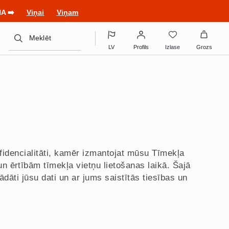
unu stilu!
Viņai
Viņam
Meklēt
LV
Profils
Izlase
Grozs
nfidencialitāti, kamēr izmantojat mūsu Tīmekļa
 ērtībām tīmekļa vietņu lietošanas laikā. Šajā
rādāti jūsu dati un ar jums saistītās tiesības un