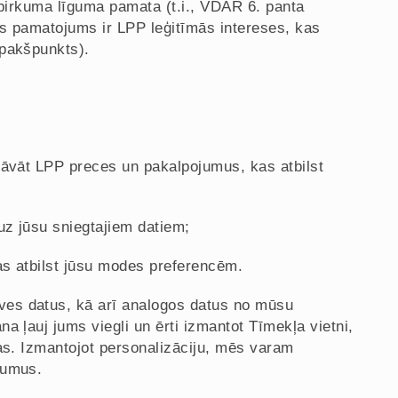
 pirkuma līguma pamata (t.i., VDAR 6. panta
is pamatojums ir LPP leģitīmās intereses, kas
apakšpunkts).
dāvāt LPP preces un pakalpojumus, kas atbilst
uz jūsu sniegtajiem datiem;
kas atbilst jūsu modes preferencēm.
es datus, kā arī analogos datus no mūsu
a ļauj jums viegli un ērti izmantot Tīmekļa vietni,
mas. Izmantojot personalizāciju, mēs varam
jumus.