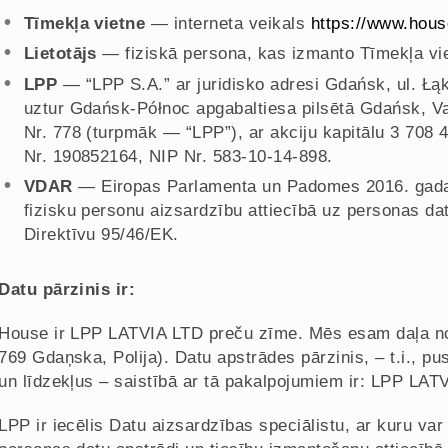
Tīmekļa vietne
— interneta veikals
https://www.hous
Lietotājs
— fiziskā persona, kas izmanto Tīmekļa vie
LPP
— “LPP S.A.” ar juridisko adresi Gdańsk, ul. Łąko
uztur Gdańsk-Północ apgabaltiesa pilsētā Gdańsk, Val
Nr. 778 (turpmāk — “LPP”), ar akciju kapitālu 3 70
Nr. 190852164, NIP Nr. 583-10-14-898.
VDAR
— Eiropas Parlamenta un Padomes 2016. gada 2
fizisku personu aizsardzību attiecībā uz personas dat
Direktīvu 95/46/EK.
Datu pārzinis ir:
House ir LPP LATVIA LTD preču zīme. Mēs esam daļa no
769 Gdaņska, Polija). Datu apstrādes pārzinis, – t.i., 
un līdzekļus – saistībā ar tā pakalpojumiem ir: LPP LATV
LPP ir iecēlis Datu aizsardzības speciālistu, ar kuru var