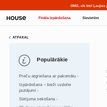
BACK TO SCHOOL
📒
Labāki
Fināla Izpārdošana
Sievietēm
Influencers' Faves
ATPAKAĻ
Populārākie
Preču atgriešana ar pakomātu
Izpārdošana – bieži uzdotie
jautājumi
Sūtījuma sekošana