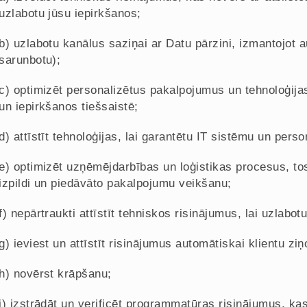
uzlabotu jūsu iepirkšanos;
b) uzlabotu kanālus saziņai ar Datu pārzini, izmantojot 
sarunbotu);
c) optimizēt personalizētus pakalpojumus un tehnoloģija
un iepirkšanos tiešsaistē;
d) attīstīt tehnoloģijas, lai garantētu IT sistēmu un per
e) optimizēt uzņēmējdarbības un loģistikas procesus, to
izpildi un piedāvāto pakalpojumu veikšanu;
f) nepārtraukti attīstīt tehniskos risinājumus, lai uzlabo
g) ieviest un attīstīt risinājumus automātiskai klientu zi
h) novērst krāpšanu;
i) izstrādāt un verificēt programmatūras risinājumus, ka