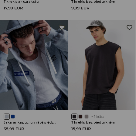
T krekls ar uzrakstu
T krekls bez piedurknēm
17,99 EUR
9,99 EUR
+
1
krāsa
Jaka ar kapuci un rāvējslēdzēja aizdari
T krekls bez piedurknēm
35,99 EUR
15,99 EUR