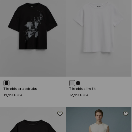
T krekls ar apdruku
T-krekls slim fit
17,99 EUR
12,99 EUR