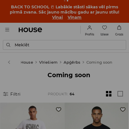
BACK TO SCHOOL
📒
Labākie stāsti sākas vēl pirms
pirmā zvana. Sāc jauno mācību gadu ar jaunu stilu!
Viņai
Viņam
Izlase
Profils
Grozs
Meklēt
House
Vīriešiem
Apģērbs
Coming soon
Coming soon
Filtri
PRODUKTI
:
64