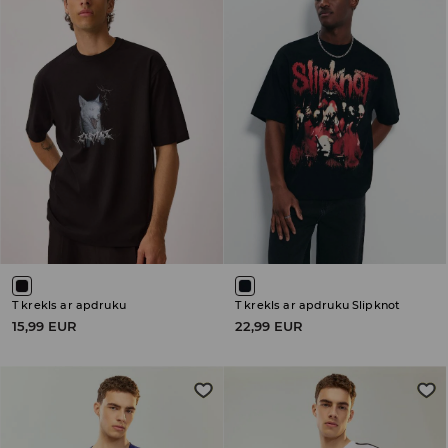
T krekls ar apdruku
T krekls ar apdruku Slipknot
15,99 EUR
22,99 EUR