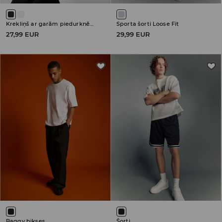
Krekliņš ar garām piedurknēm
Sporta šorti Loose Fit
27,99 EUR
29,99 EUR
Baggy bikses
Šorti