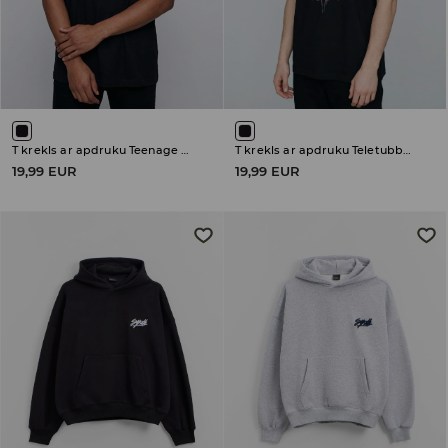
T krekls ar apdruku Teenage Mutant Ninja Turtles
T krekls ar apdruku Teletubbies
19,99 EUR
19,99 EUR