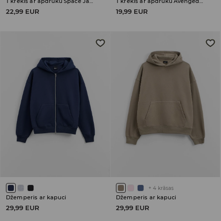
T krekls ar apdruku Space Jam
T krekls ar apdruku Avenged Sevenfold
22,99 EUR
19,99 EUR
+
4
krāsas
Džemperis ar kapuci
Džemperis ar kapuci
29,99 EUR
29,99 EUR