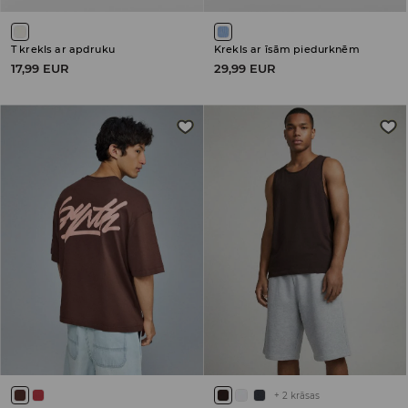
T krekls ar apdruku
Krekls ar īsām piedurknēm
17,99 EUR
29,99 EUR
+
2
krāsas