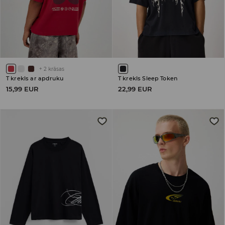
+
2
krāsas
T krekls ar apdruku
T krekls Sleep Token
15,99 EUR
22,99 EUR