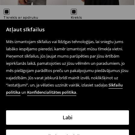
T krekls ar apdruku
Krekls
22,99 EUR
29,99 EUR
Atļaut sīkfailus
Mēs izmantojam sīkfailus vai līdzīgas tehnoloģijas, lai sniegtu jums
labāko iespējamo pieredzi, kamēr izmantojat mūsu tīmekļa vietni.
Pieņemot sīkfailus, jūs ļaujat mums parūpēties par jūsu ērtībām
Seko mums
iepirkšanās laikā, pamatojoties uz jūsu vēlmēm un paradumiem, jo
mēs pielāgojam parādītos preču un pakalpojumu piedāvājumus jūsu
vajadzībām. Jūs varat jebkurā brīdī mainīt izvēli, noklikšķinot uz
Palīdzība un saziņa
“Iestatījumi”, un, ja vēlaties uzzināt vairāk, izlasiet sadaļas
Sīkfailu
politika
un
Konfidencialitātes politika
.
Iepērcies tiešsaistē
Noteikumi – Privātuma Politika
Labi
Juridiskie Jautājumi
LPP