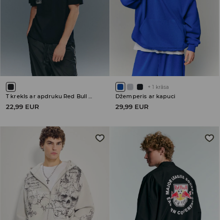
+
1
krāsa
T krekls ar apdruku Red Bull Major League Soccer
Džemperis ar kapuci
22,99 EUR
29,99 EUR