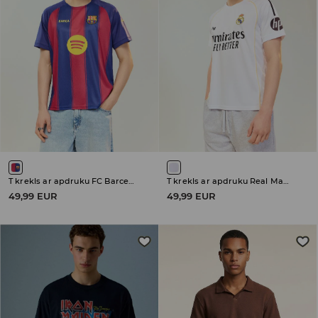
T krekls ar apdruku FC Barcelona
T krekls ar apdruku Real Madrid
49,99 EUR
49,99 EUR