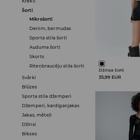
Krekli
Šorti
Mikrošorti
Denim, bermudas
Sporta stila šorti
Auduma šorti
Skorts
Riteņbraucēju stila šorti
Džinsa šorti
35,99 EUR
Svārki
Blūzes
Sporta stila džemperi
Džemperi, kardiganjakas
Jakas, mēteļi
Džinsi
Bikses