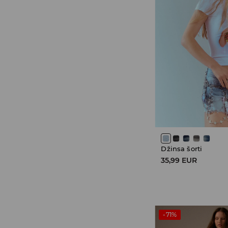
Džinsa šorti
35,99 EUR
-71%