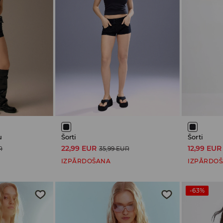
u
Šorti
Šorti
22,99 EUR
12,99 EUR
R
35,99 EUR
IZPĀRDOŠANA
IZPĀRDO
-63%