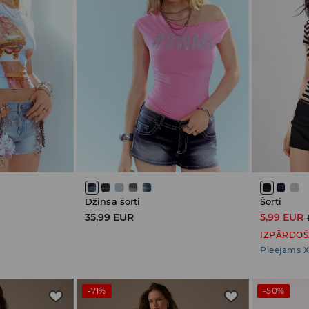
Džinsa šorti
Šorti
35,99 EUR
5,99 EUR
IZPĀRDO
Pieejams X
-71%
-50%