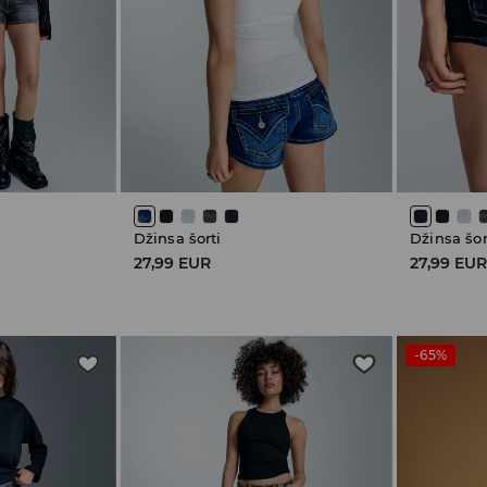
Džinsa šorti
Džinsa šor
27,99 EUR
27,99 EU
-65%