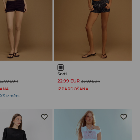
Šorti
22,99 EUR
22,99 EUR
35,99 EUR
ŠANA
IZPĀRDOŠANA
XS izmērs