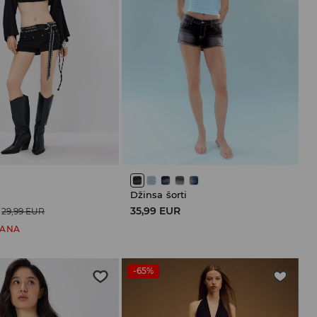
Džinsa šorti
35,99 EUR
29,99 EUR
ŠANA
-65%