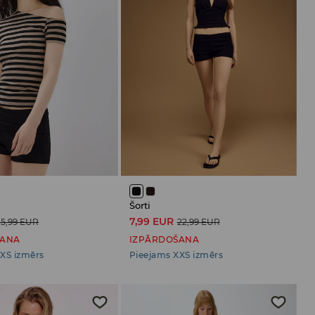
Šorti
7,99 EUR
15,99 EUR
22,99 EUR
ŠANA
IZPĀRDOŠANA
XS izmērs
Pieejams XXS izmērs