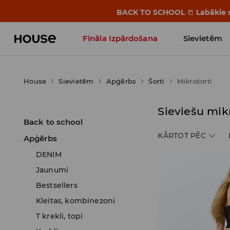
BACK TO SCHOOL
📒
Labākie s
Fināla Izpārdošana
Sievietēm
Influencers' Faves
House
Sievietēm
Apģērbs
Šorti
Mikrošorti
Sieviešu mik
Back to school
KĀRTOT PĒC
Apģērbs
DENIM
Jaunumi
Bestsellers
Kleitas, kombinezoni
T krekli, topi