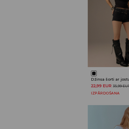
Džinsa šorti ar jost
22,99 EUR
35,99 EU
IZPĀRDOŠANA