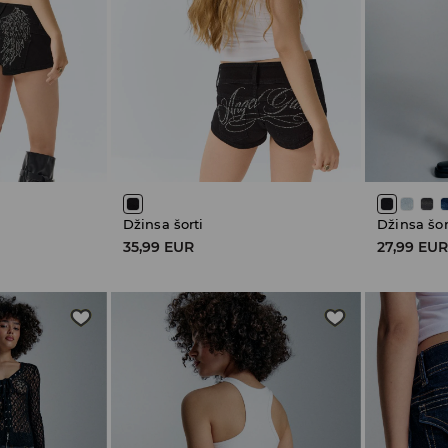
Džinsa šorti
Džinsa šor
35,99 EUR
27,99 EU