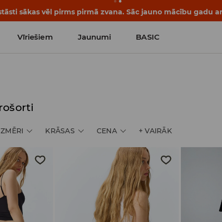
tāsti sākas vēl pirms pirmā zvana. Sāc jauno mācību gadu ar 
Vīriešiem
Jaunumi
BASIC
rošorti
IZMĒRI
KRĀSAS
CENA
+
VAIRĀK