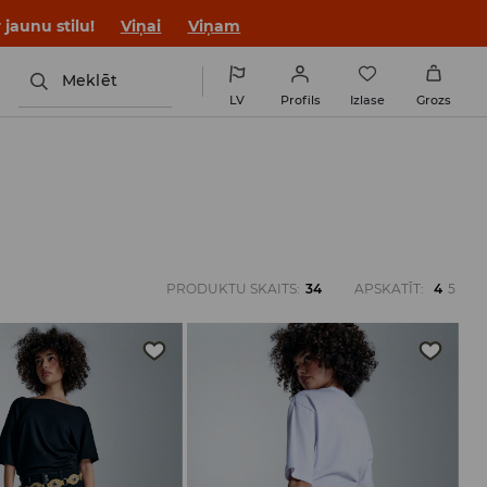
jaunu stilu!
Viņai
Viņam
Meklēt
LV
Profils
Izlase
Grozs
PRODUKTU SKAITS
:
34
APSKATĪT
:
4
5