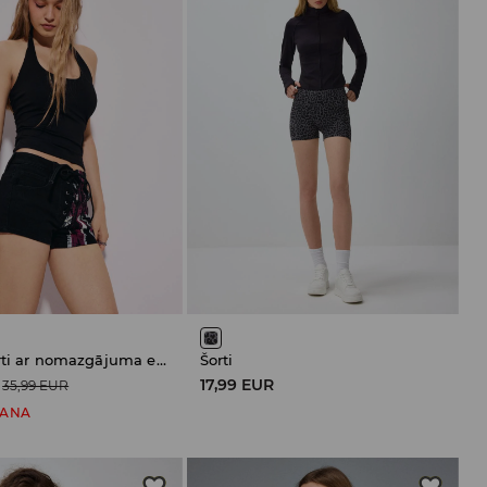
Džinsa šorti ar nomazgājuma efektu
Šorti
17,99 EUR
35,99 EUR
ŠANA