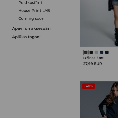
Peldkostīmi
House Print LAB
Coming soon
Apavi un aksesuāri
Aplūko tagad!
Džinsa šorti
27,99 EUR
-40%