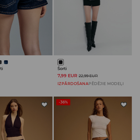
ti
Šorti
R
7,99 EUR
22,99 EUR
IZPĀRDOŠANA
PĒDĒJIE MODEĻI
-36%