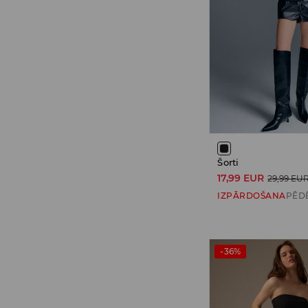
Šorti
17,99 EUR
29,99 EU
IZPĀRDOŠANA
PĒD
-36%