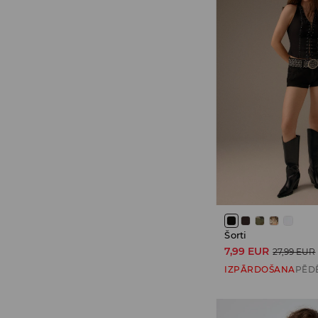
Šorti
7,99 EUR
27,99 EUR
IZPĀRDOŠANA
PĒD