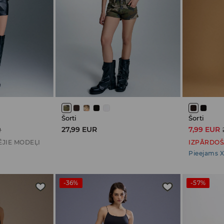
Šorti
Šorti
27,99 EUR
7,99 EUR
R
ĒJIE MODEĻI
IZPĀRDO
Pieejams X
-36%
-57%