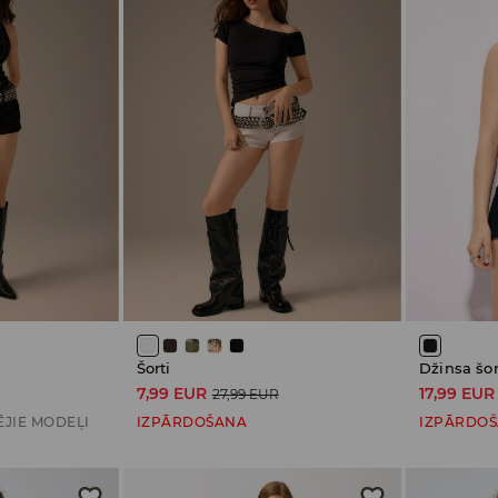
Šorti
7,99 EUR
17,99 EUR
27,99 EUR
ĒJIE MODEĻI
IZPĀRDOŠANA
IZPĀRDO