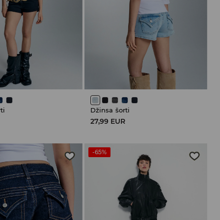
ti
Džinsa šorti
R
27,99 EUR
-65%