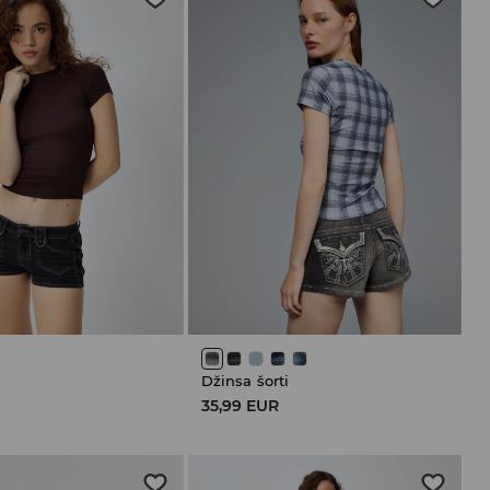
Džinsa šorti
R
35,99 EUR