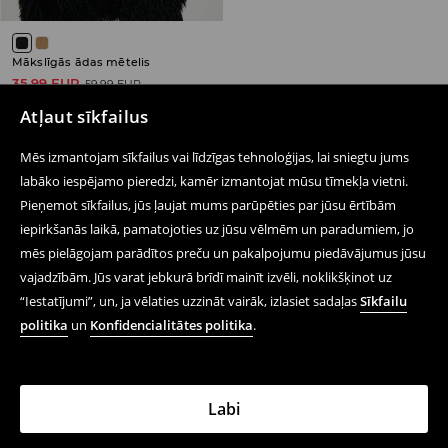
Mākslīgās ādas mētelis
35,99 EUR
59,99 EUR
IZPĀRDOŠANA
Atļaut sīkfailus
Mēs izmantojam sīkfailus vai līdzīgas tehnoloģijas, lai sniegtu jums
labāko iespējamo pieredzi, kamēr izmantojat mūsu tīmekļa vietni.
Pieņemot sīkfailus, jūs ļaujat mums parūpēties par jūsu ērtībām
Seko mums
iepirkšanās laikā, pamatojoties uz jūsu vēlmēm un paradumiem, jo
mēs pielāgojam parādītos preču un pakalpojumu piedāvājumus jūsu
vajadzībām. Jūs varat jebkurā brīdī mainīt izvēli, noklikšķinot uz
Palīdzība un saziņa
“Iestatījumi”, un, ja vēlaties uzzināt vairāk, izlasiet sadaļas
Sīkfailu
politika
un
Konfidencialitātes politika
.
Iepērcies tiešsaistē
Noteikumi – Privātuma Politika
Labi
Juridiskie Jautājumi