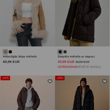
Mākslīgās ādas mētelis
Stepēts mētelis ar kapuci
65,99 EUR
35,99 EUR
65,99 EUR
IZPĀRDOŠANA
PĒDĒJIE MODEĻI
-40%
-49%