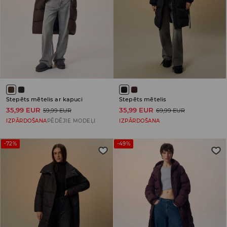
Stepēts mētelis ar kapuci
Stepēts mētelis
35,99 EUR
35,99 EUR
59,99 EUR
69,99 EUR
IZPĀRDOŠANA
PĒDĒJIE MODEĻI
IZPĀRDOŠANA
-72%
-49%