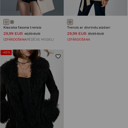
Klasiska fasona trencis
Trencis ar divrindu aizdari
29,99 EUR
29,99 EUR
45,99 EUR
39,99 EUR
IZPĀRDOŠANA
PĒDĒJIE MODEĻI
IZPĀRDOŠANA
-40%