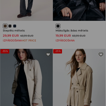
Stepēts mētelis
Mākslīgās ādas mētelis
29,99 EUR
19,99 EUR
45,99 EUR
65,99 EUR
IZPĀRDOŠANA
HOT PRICE
IZPĀRDOŠANA
-35%
-25%