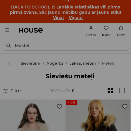
BACK TO SCHOOL
📒
Labākie stāsti sākas vēl pirms
pirmā zvana. Sāc jauno mācību gadu ar jaunu stilu!
Viņai
Viņam
Izlase
Profils
Grozs
Meklēt
House
Sievietēm
Apģērbs
Jakas, mēteļi
Mēteļi
Sieviešu mēteļi
Filtri
PRODUKTI
:
11
-45%