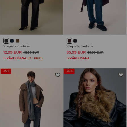
Stepēts mētelis
Stepēts mētelis
12,99 EUR
35,99 EUR
45,99 EUR
69,99 EUR
IZPĀRDOŠANA
HOT PRICE
IZPĀRDOŠANA
-35%
-70%