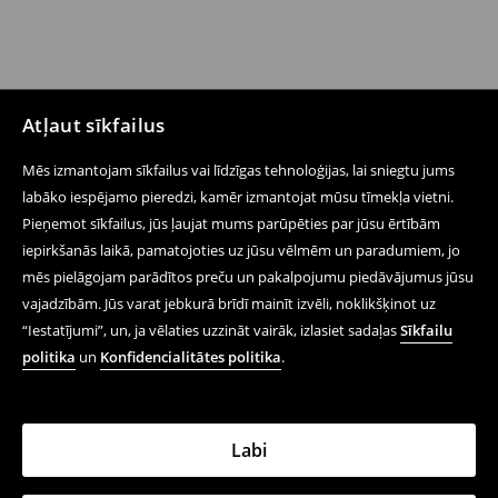
Atļaut sīkfailus
Mēs izmantojam sīkfailus vai līdzīgas tehnoloģijas, lai sniegtu jums
labāko iespējamo pieredzi, kamēr izmantojat mūsu tīmekļa vietni.
Pieņemot sīkfailus, jūs ļaujat mums parūpēties par jūsu ērtībām
Seko mums
iepirkšanās laikā, pamatojoties uz jūsu vēlmēm un paradumiem, jo
mēs pielāgojam parādītos preču un pakalpojumu piedāvājumus jūsu
vajadzībām. Jūs varat jebkurā brīdī mainīt izvēli, noklikšķinot uz
Palīdzība un saziņa
“Iestatījumi”, un, ja vēlaties uzzināt vairāk, izlasiet sadaļas
Sīkfailu
politika
un
Konfidencialitātes politika
.
Iepērcies tiešsaistē
Noteikumi – Privātuma Politika
Labi
Juridiskie Jautājumi