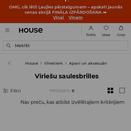
OMG, cik lēti! Ļaujies pārsteigumam – apskati jaunās
cenas akcijā FINĀLA IZPĀRDOŠANA ➡️
Viņai
Viņam
Izlase
Profils
Grozs
Meklēt
House
Vīriešiem
Apavi un aksesuāri
Vīriešu saulesbrilles
Filtri
PRODUKTI
:
0
Nav preču, kas atbilst izvēlētajiem kritērijiem